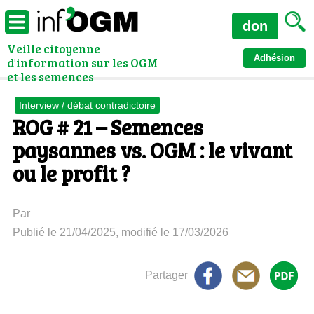
don
Veille citoyenne
Adhésion
d'information sur les OGM
et les semences
Interview / débat contradictoire
ROG # 21 – Semences
paysannes vs. OGM : le vivant
ou le profit ?
Par
Publié le 21/04/2025, modifié le 17/03/2026
Partager