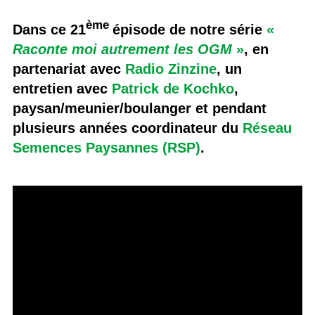
ème
Dans ce 21
épisode de notre série
«
Raconte moi autrement les OGM
»
, en
partenariat avec
Radio Zinzine
, un
entretien avec
Patrick de Kochko
,
paysan/meunier/boulanger et pendant
plusieurs années coordinateur du
Réseau
Semences Paysannes (RSP)
.