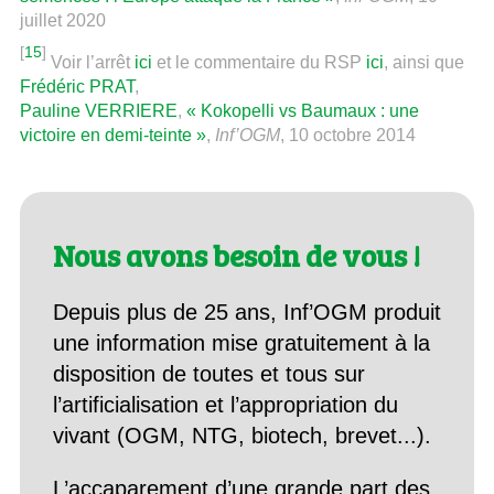
juillet 2020
[
15
]
Voir l’arrêt
ici
et le commentaire du RSP
ici
, ainsi que
Frédéric PRAT
,
Pauline VERRIERE
,
« Kokopelli vs Baumaux : une
victoire en demi-teinte »
,
Inf’OGM
, 10 octobre 2014
Nous avons besoin de vous !
Depuis plus de 25 ans, Inf’OGM produit
une information mise gratuitement à la
disposition de toutes et tous sur
l’artificialisation et l’appropriation du
vivant (OGM, NTG, biotech, brevet...).
L’accaparement d’une grande part des