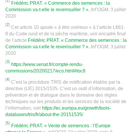
[
1
]
Frédéric PRAT
,
« Commerce des semences : la
Commission va-t-elle le reverrouiller ? »
,
Inf’OGM
, 3 juillet
2020
[
2
]
Cet article 10 ajoute «
à titre onéreux
» à l’article L661-
8 du Code rural et de la pêche maritime, voir encadré final
de l’article
Frédéric PRAT
,
« Commerce des semences : la
Commission va-t-elle le reverrouiller ? »
,
Inf’OGM
, 3 juillet
2020
[
3
]
https://www.senat.fr/compte-rendu-
commissions/20200217/eco.html#toc8
[
4
]
C’est la procédure TRIS de notification établie par la
directive (UE) 2015/1535. C’est un outil d’information, de
prévention et de dialogue dans le domaine des règles
techniques sur les produits et les services de la société de
l’information, voir
https://ec.europa.eu/growth/tools-
databases/tris/fr/about-the-20151535/
[
5
]
Frédéric PRAT
,
« Vente de semences : l’Europe