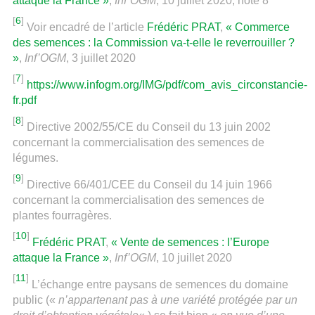
attaque la France »
,
Inf’OGM
, 10 juillet 2020, note 8
[
6
]
Voir encadré de l’article
Frédéric PRAT
,
« Commerce
des semences : la Commission va-t-elle le reverrouiller ?
»
,
Inf’OGM
, 3 juillet 2020
[
7
]
https://www.infogm.org/IMG/pdf/com_avis_circonstancie-
fr.pdf
[
8
]
Directive 2002/55/CE du Conseil du 13 juin 2002
concernant la commercialisation des semences de
légumes.
[
9
]
Directive 66/401/CEE du Conseil du 14 juin 1966
concernant la commercialisation des semences de
plantes fourragères.
[
10
]
Frédéric PRAT
,
« Vente de semences : l’Europe
attaque la France »
,
Inf’OGM
, 10 juillet 2020
[
11
]
L’échange entre paysans de semences du domaine
public («
n’appartenant pas à une variété protégée par un