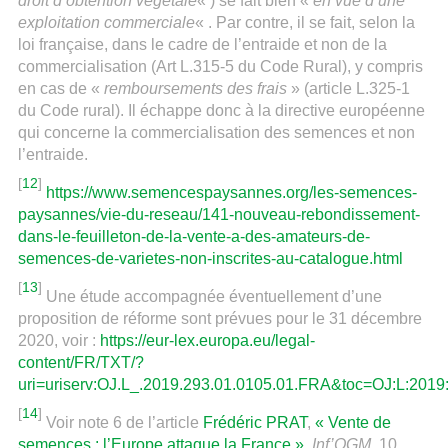
droit d’obtention végétale
« ) se fait bien «
en vue d’une
exploitation commerciale
« . Par contre, il se fait, selon la
loi française, dans le cadre de l’entraide et non de la
commercialisation (Art L.315-5 du Code Rural), y compris
en cas de «
remboursements des frais
» (article L.325-1
du Code rural). Il échappe donc à la directive européenne
qui concerne la commercialisation des semences et non
l’entraide.
[
12
]
https://www.semencespaysannes.org/les-semences-
paysannes/vie-du-reseau/141-nouveau-rebondissement-
dans-le-feuilleton-de-la-vente-a-des-amateurs-de-
semences-de-varietes-non-inscrites-au-catalogue.html
[
13
]
Une étude accompagnée éventuellement d’une
proposition de réforme sont prévues pour le 31 décembre
2020, voir :
https://eur-lex.europa.eu/legal-
content/FR/TXT/?
uri=uriserv:OJ.L_.2019.293.01.0105.01.FRA&toc=OJ:L:201
[
14
]
Voir note 6 de l’article
Frédéric PRAT
,
« Vente de
semences : l’Europe attaque la France »
,
Inf’OGM
, 10