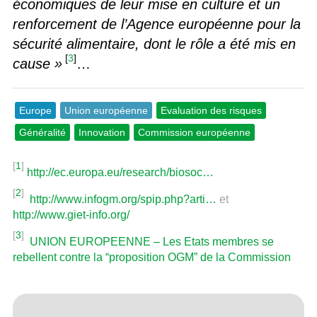
économiques de leur mise en culture et un
renforcement de l’Agence européenne pour la
sécurité alimentaire, dont le rôle a été mis en
[
3
]
cause »
…
Europe
Union européenne
Evaluation des risques
Généralité
Innovation
Commission européenne
[
1
]
http://ec.europa.eu/research/biosoc…
[
2
]
http://www.infogm.org/spip.php?arti…
et
http://www.giet-info.org/
[
3
]
UNION EUROPEENNE – Les Etats membres se
rebellent contre la “proposition OGM” de la Commission