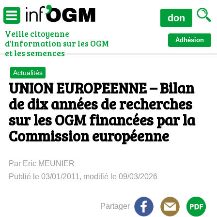
don
Veille citoyenne
Adhésion
d'information sur les OGM
et les semences
Actualités
UNION EUROPEENNE – Bilan
de dix années de recherches
sur les OGM financées par la
Commission européenne
Par Eric MEUNIER
Publié le 03/01/2011, modifié le 09/03/2026
Partager