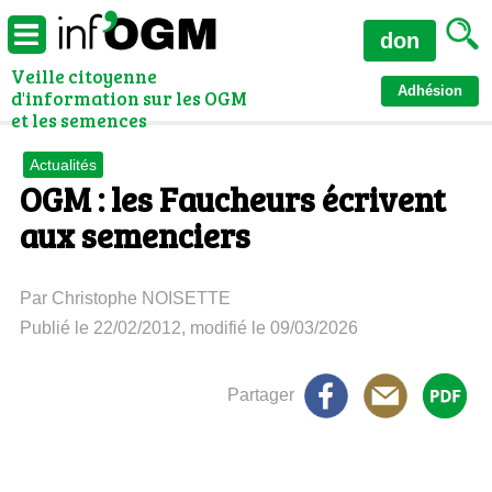
don
Veille citoyenne
Adhésion
d'information sur les OGM
et les semences
Actualités
OGM : les Faucheurs écrivent
aux semenciers
Par Christophe NOISETTE
Publié le 22/02/2012, modifié le 09/03/2026
Partager