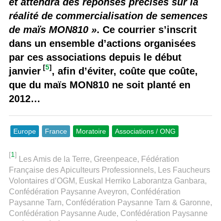
et attendra des réponses précises sur la
réalité de commercialisation de semences
de maïs MON810 »
. Ce courrier s’inscrit
dans un ensemble d’actions organisées
par ces associations depuis le début
[
5
]
janvier
, afin d’éviter, coûte que coûte,
que du maïs MON810 ne soit planté en
2012…
Europe
France
Moratoire
Associations / ONG
[
1
]
Les Amis de la Terre, Greenpeace, Fédération
Française des Apiculteurs Professionnels, Les Faucheurs
Volontaires d’OGM, Euskal Herriko Laborantza Ganbara,
Confédération Paysanne Aveyron, Confédération
Paysanne Tarn, Confédération Paysanne Tarn & Garonne,
Confédération Paysanne Aude, Confédération Paysanne