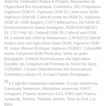
Ardèche, Fédération Nature & Progrès, Mouvement de
l’Agriculture Bio-Dynamique, Cohérence, BIO d’Aquitaine,
Vigilance OGM 47, Vigilance OGM 33, Loiret sans OGM,
Vigilance OGM 69, Collectif contre les OGM 31, Vigilance
OGM 18, OGM dangers, CSFV Millevaches, Zer’OGM 42,
Environnement & Nature Burdignes, OGM NON MERCI
01, CST PIAF 82, Collectif OGM 35, Collectif anti OGM
66, Collectif anti OGM du Narbonnais, CAPASO (Collectif
Audois pour une Agriculture Sans OGM), Vigilance OGM
81, Autun Morvan Écologie, Vigilance OGM21, Collectif89
Action Citoyenne OGM Pesticides, Veille au grain-
Bourgogne, Collectif Nivernais pour une Agriculture
Durable, les Croqueurs de Pommes du Terroir du Jarez,
CORABIO, Conseil Départemental des Associations
Familiales Laïques 42, Accueil Paysan Bourgogne…
[
2
]
Il s’agit des entreprises suivantes : Euralis semences,
Caussade Semences, Maïsadour semences, RAGT,
Limagrain, Pioneer semences SAS, KWS maïs France,
Syngenta, Terrena, Triskalia, Arterris, Terre du Sud, Lur
Berri.