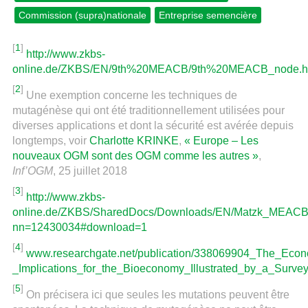
Commission (supra)nationale
Entreprise semencière
[
1
]
http://www.zkbs-
online.de/ZKBS/EN/9th%20MEACB/9th%20MEACB_node.h
[
2
]
Une exemption concerne les techniques de
mutagénèse qui ont été traditionnellement utilisées pour
diverses applications et dont la sécurité est avérée depuis
longtemps, voir
Charlotte KRINKE
,
« Europe – Les
nouveaux OGM sont des OGM comme les autres »
,
Inf’OGM
, 25 juillet 2018
[
3
]
http://www.zkbs-
online.de/ZKBS/SharedDocs/Downloads/EN/Matzk_MEAC
nn=12430034#download=1
[
4
]
www.researchgate.net/publication/338069904_The_Eco
_Implications_for_the_Bioeconomy_Illustrated_by_a_Sur
[
5
]
On précisera ici que seules les mutations peuvent être