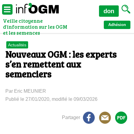
don
Veille citoyenne
Adhésion
d'information sur les OGM
et les semences
Actualités
Nouveaux OGM : les experts
s’en remettent aux
semenciers
Par Eric MEUNIER
Publié le 27/01/2020, modifié le 09/03/2026
Partager