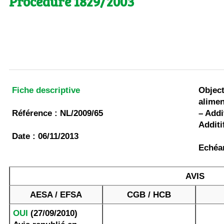
Procédure 1829/2003
Fiche descriptive
Object
alimen
Référence : NL/2009/65
– Addi
Additi
Date : 06/11/2013
Echéan
AVIS
AESA / EFSA
CGB / HCB
OUI
(27/09/2010)