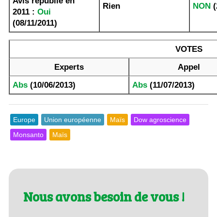
Avis republié en
Rien
NON
(
2011 :
Oui
(08/11/2011)
VOTES
Experts
Appel
Abs
(10/06/2013)
Abs
(11/07/2013)
Europe
Union européenne
Maïs
Dow agroscience
Monsanto
Maïs
Nous avons besoin de vous !