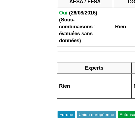
AESA / EFSA
CG
Oui
(26/08/2016)
(Sous-
combinaisons :
Rien
évaluées sans
données)
Experts
Rien
Europe
Union européenne
Autorisa