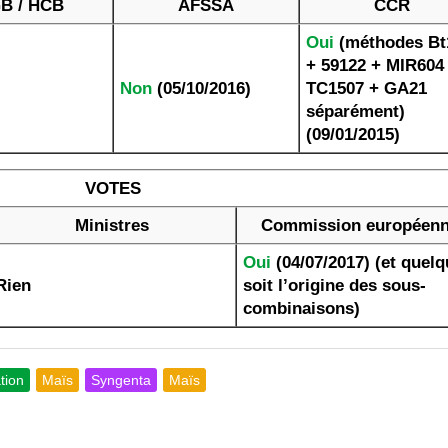
B / HCB
AFSSA
CCR
Oui
(méthodes Bt
+ 59122 + MIR604
Non
(05/10/2016)
TC1507 + GA21
séparément)
(09/01/2015)
VOTES
Ministres
Commission européen
Oui
(04/07/2017) (et quel
Rien
soit l’origine des sous-
combinaisons)
tion
Maïs
Syngenta
Maïs