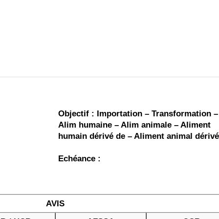
 brevets sur le vivant
y a semence…. et semence
ls sont les avantages et les inconvénients des OGM ?
Objectif : Importation – Transformation –
Alim humaine – Alim animale – Aliment
humain dérivé de – Aliment animal dérivé
Echéance :
AVIS