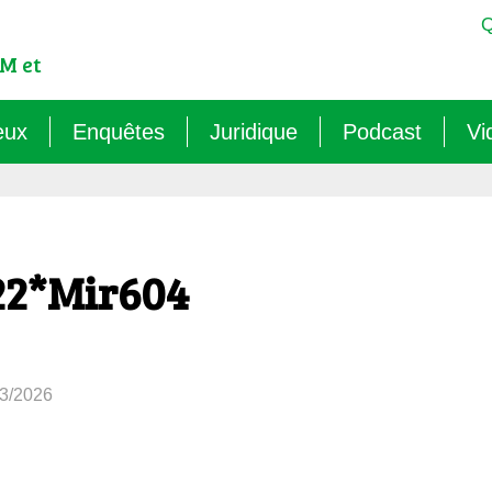
Q
M et
eux
Enquêtes
Juridique
Podcast
Vi
est-ce qu’un OGM ?
Sémantique : les mots sens dessus dessous (
Veille juridique
OMG ! Décodons
lementation internationale des OGM
Agritech : nouvelle dépendance pour les paysa
Chantiers législatifs en cours
Raconte-moi au
22*Mir604
cadre réglementaire européen des OGM
Les micro-organismes OGM : l’offensive caché
Quelles procédures de « discus
ls sont les risques des OGM pour l’environnement ?
Le mirage du biocontrôle (2024)
03/2026
ls sont les risques des OGM pour la santé ?
Les vaccins « biotechnologiques » (2022/26)