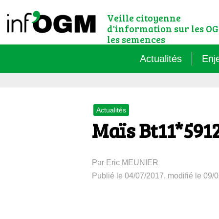
Veille citoyenne
d'information sur les OG
les semences
Actualités
Enj
Qu’
Actualités
Règ
Maïs Bt11*591
Le 
Par Eric MEUNIER
Que
Publié le 04/07/2017, modifié le 09/
Que