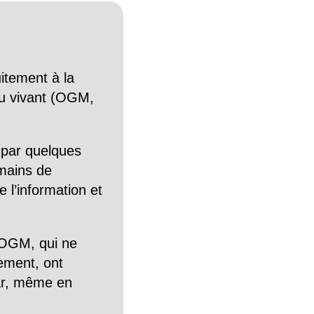
itement à la
n du vivant (OGM,
 par quelques
mains de
 l’information et
OGM, qui ne
tement, ont
Car, même en