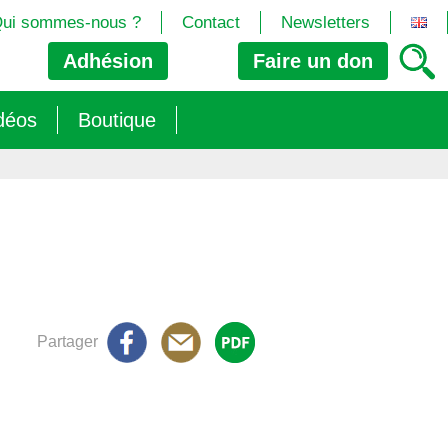
ui sommes-nous ?
Contact
Newsletters
Adhésion
Faire un
don
déos
Boutique
2024/25)
 les biotech
ns (2025)
 (OGM, Brevets, DSI, semences, Biotech…)
trement les OGM
e (2023/26)
sions » s’imposent aux législateurs européens ?
Partager