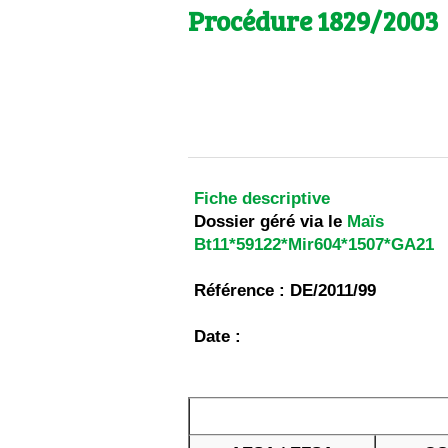
Les
Procédure 1829/2003
Il 
Que
Fiche descriptive
Dossier géré via le
Maïs
Bt11*59122*Mir604*1507*GA21
Référence : DE/2011/99
Date :