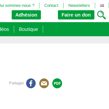
ui sommes-nous ?
Contact
Newsletters
Adhésion
Faire un
don
déos
Boutique
2024/25)
 les biotech
ns (2025)
 (OGM, Brevets, DSI, semences, Biotech…)
trement les OGM
e (2023/26)
sions » s’imposent aux législateurs européens ?
Partager