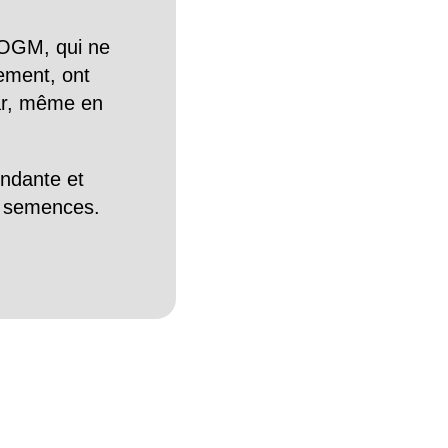
OGM, qui ne
tement, ont
Car, même en
endante et
es semences.