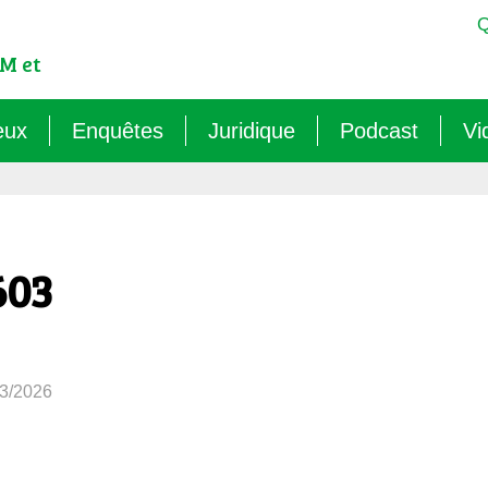
Q
M et
eux
Enquêtes
Juridique
Podcast
Vi
est-ce qu’un OGM ?
Sémantique : les mots sens dessus dessous (
Veille juridique
OMG ! Décodons
lementation internationale des OGM
Agritech : nouvelle dépendance pour les paysa
Chantiers législatifs en cours
Raconte-moi au
603
cadre réglementaire européen des OGM
Les micro-organismes OGM : l’offensive caché
Quelles procédures de « discus
ls sont les risques des OGM pour l’environnement ?
Le mirage du biocontrôle (2024)
03/2026
ls sont les risques des OGM pour la santé ?
Les vaccins « biotechnologiques » (2022/26)