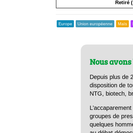
Retiré 
Europe
Union européenne
Maïs
Nous avons 
Depuis plus de 2
disposition de to
NTG, biotech, br
L’accaparement 
groupes de pres
quelques hommes 
au débat démocra