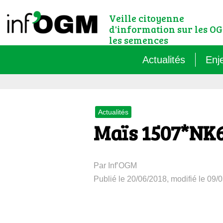
Veille citoyenne
d'information sur les OG
les semences
Actualités
Enj
Qu’
Actualités
Règ
Maïs 1507*NK
Le 
Par Inf’OGM
Que
Publié le 20/06/2018, modifié le 09/
Que