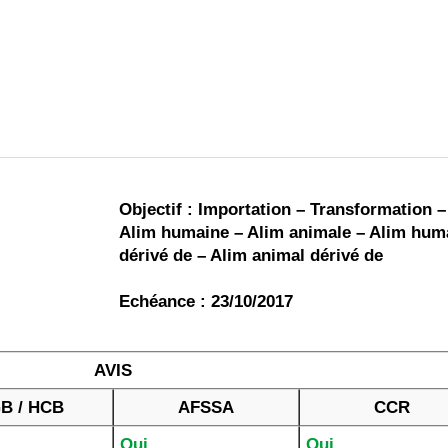
 brevets sur le vivant
y a semence…. et semence
ls sont les avantages et les inconvénients des OGM ?
Objectif : Importation – Transformation –
Alim humaine – Alim animale – Alim hum
dérivé de – Alim animal dérivé de
Echéance : 23/10/2017
AVIS
B / HCB
AFSSA
CCR
Oui
Oui