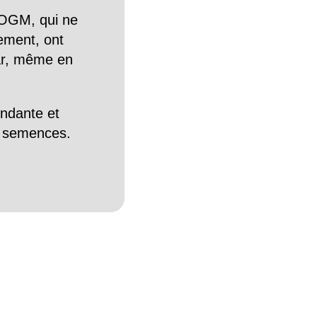
OGM, qui ne
tement, ont
Car, même en
endante et
es semences.