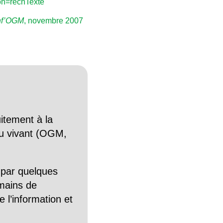
n=rechTexte
nf’OGM
, novembre 2007
itement à la
n du vivant (OGM,
 par quelques
mains de
 l’information et