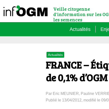
Veille citoyenne
d'information sur les OG
les semences
Actualités
Enj
Qu’
Actualités
Règ
FRANCE – Étiqu
Le 
de 0,1% d’OGM
Que
Par Eric MEUNIER, Pauline VERR
Que
Publié le 13/04/2012, modifié le 09/