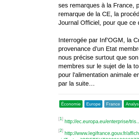
ses remarques à la France, p
remarque de la CE, la procéd
Journal Officiel, pour que ce
Interrogée par Inf’OGM, la Co
provenance d’un Etat membre,
nous précise surtout que son
membres sur le sujet de la t
pour l’alimentation animale e
par la suite…
Économie
Europe
France
Analys
[
1
]
http://ec.europa.eu/enterprise/tri
[
2
]
http://www.legifrance.gouv.fr/affi