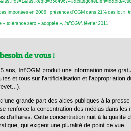
astPos=1&fastReqId=358496740&categorieLien=id&oldActio
es importées en 2006 : présence d’OGM dans 21% des lot »,
I
de « tolérance zéro » adoptée »,
Inf’OGM
, février 2011
besoin de vous !
5 ans, Inf’OGM produit une information mise gratu
utes et tous sur l’artificialisation et l’appropriatio
evet...).
d’une grande part des aides publiques à la presse
se renforce la concentration des médias dans les 
d’affaires. Cette concentration nuit à la qualité de
tique, qui exigent une pluralité de point de vue.