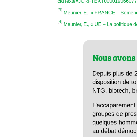
cidTexte=JORFTEXT000019066077&f
[
3
]
Meunier, E., « FRANCE – Semenc
[
4
]
Meunier, E., « UE – La politique 
Nous avons 
Depuis plus de 2
disposition de to
NTG, biotech, br
L’accaparement 
groupes de pres
quelques hommes 
au débat démocra