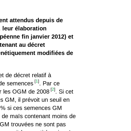
ient attendus depuis de
 leur élaboration
péenne fin janvier 2012) et
ntenant au décret
énétiquement modifiées de
 de décret relatif à
[
1
]
s de semences
. Par ce
[
2
]
 sur les OGM de 2008
. Si cet
 GM, il prévoit un seuil en
 0,1% si ces semences GM
es de maïs contenant moins de
 GM trouvées ne sont pas