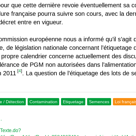
our que cette dernière revoie éventuellement sa c
ure française pourra suivre son cours, avec la der
 décret entre en vigueur.
mmission européenne nous a informé qu’il s’agit de
 de législation nationale concernant l’étiquetage 
 propre calendrier concerne actuellement des disc
olérance de PGM non autorisées dans l’alimentation
[
4
]
n 2011
. La question de l’étiquetage des lots de
e / Détection
Contamination
Etiquetage
Semences
Loi frança
s…
chTexte.do?