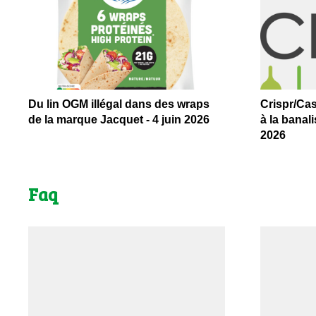
Du lin OGM illégal dans des wraps
Crispr/Cas
de la marque Jacquet - 4 juin 2026
à la banal
2026
Faq