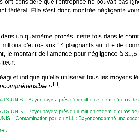
és ont considéré que l’entreprise ne pouvait pas ig
nt fédéral. Elle s’est donc montrée négligente voire
dans un quatrième procès, cette fois dans le comt
illions d’euros aux 14 plaignants au titre de domm
ant, le montant de l’amende pour négligence à 31,5 m
lteur.
réagi et indiqué qu’elle utiliserait tous les moyens l
[
3
]
incompréhensible »
.
ATS-UNIS – Bayer payera près d’un million et demi d’euros de d
ATS-UNIS – Bayer payera près d’un million et demi d’euros de d
IS – Contamination par le riz LL : Bayer condamné une secon
/ne…