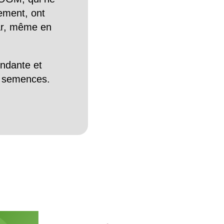
tement, ont
Car, même en
endante et
es semences.