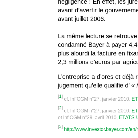
négligence ! En effet, les jur
avant d’avertir le gouverneme
avant juillet 2006.
La même lecture se retrouve 
condamné Bayer à payer 4,4 m
plus alourdi la facture en fix
2,3 millions d’euros par agricu
L’entreprise a d’ores et déjà 
jugement qu’elle qualifie d’
« 
[
1
]
cf. Inf’OGM n°27, janvier 2010,
ET
[
2
]
cf. Inf’OGM n°27, janvier 2010,
ET
et Inf’OGM n°29, avril 2010,
ETATS-UN
[
3
]
http://www.investor.bayer.com/en