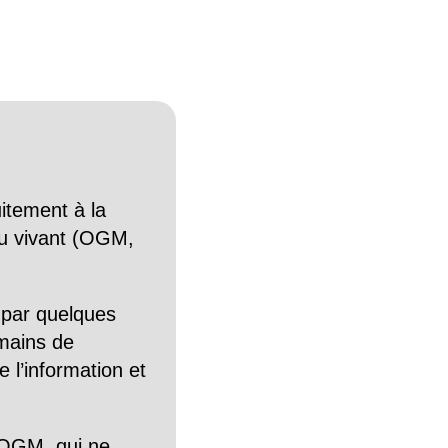
itement à la
n du vivant (OGM,
 par quelques
mains de
 l’information et
OGM, qui ne