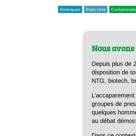
Amériques
Etats-Unis
Contaminati
Nous avons 
Depuis plus de 2
disposition de to
NTG, biotech, br
L’accaparement 
groupes de pres
quelques hommes 
au débat démocra
Dans ce context