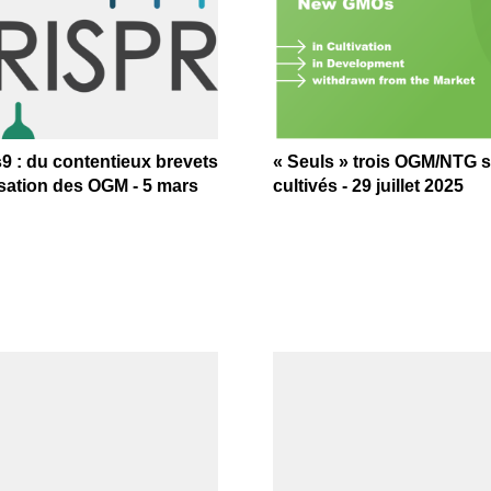
9 : du contentieux brevets
« Seuls » trois OGM/NTG 
isation des OGM - 5 mars
cultivés - 29 juillet 2025