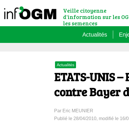
Veille citoyenne
d'information sur les OG
les semences
Actualités
Enj
Qu’
Actualités
Règ
ETATS-UNIS – R
Le 
contre Bayer 
Que
Par Eric MEUNIER
Que
Publié le 28/04/2010, modifié le 16/