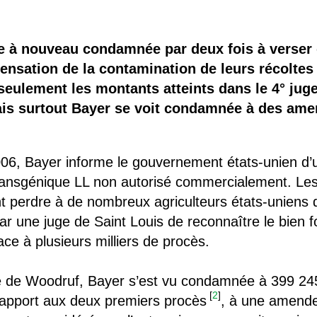
 brevets sur le vivant
y a semence…. et semence
ue à nouveau condamnée par deux fois à verser
nsation de la contamination de leurs récoltes 
ls sont les avantages et les inconvénients des OGM ?
n seulement les montants atteints dans le 4° ju
ais surtout Bayer se voit condamnée à des am
 2006, Bayer informe le gouvernement états-unien d
 transgénique LL non autorisé commercialement. Le
t perdre à de nombreux agriculteurs états-uniens
 par une juge de Saint Louis de reconnaître le bien
 face à plusieurs milliers de procès.
é de Woodruf, Bayer s’est vu condamnée à 399 2
[
2
]
 rapport aux deux premiers procès
, à une amende