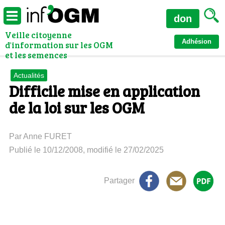
don
Veille citoyenne
Adhésion
d'information sur les OGM
et les semences
Actualités
Difficile mise en application
de la loi sur les OGM
Par Anne FURET
Publié le 10/12/2008, modifié le 27/02/2025
Partager