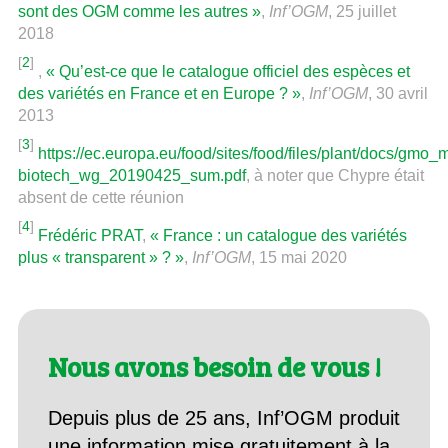
sont des OGM comme les autres »
,
Inf’OGM
, 25 juillet
2018
[
2
]
,
« Qu’est-ce que le catalogue officiel des espèces et
des variétés en France et en Europe ? »
,
Inf’OGM
, 30 avril
2013
[
3
]
https://ec.europa.eu/food/sites/food/files/plant/docs/gmo_
biotech_wg_20190425_sum.pdf
, à noter que Chypre était
absent de cette réunion
[
4
]
Frédéric PRAT
,
« France : un catalogue des variétés
plus « transparent » ? »
,
Inf’OGM
, 15 mai 2020
Nous avons besoin de vous !
Depuis plus de 25 ans, Inf’OGM produit
une information mise gratuitement à la