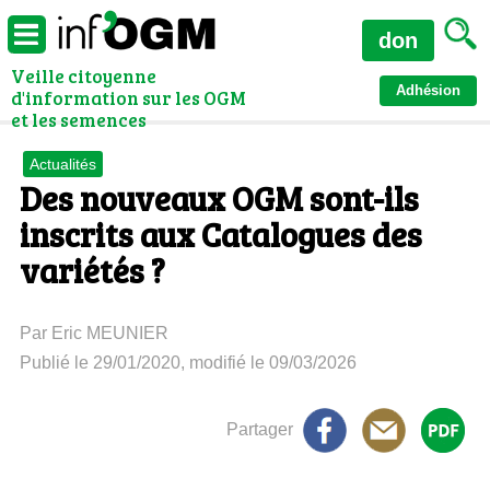
don
Veille citoyenne
Adhésion
d'information sur les OGM
et les semences
Actualités
Des nouveaux OGM sont-ils
inscrits aux Catalogues des
variétés ?
Par Eric MEUNIER
Publié le 29/01/2020, modifié le 09/03/2026
Partager