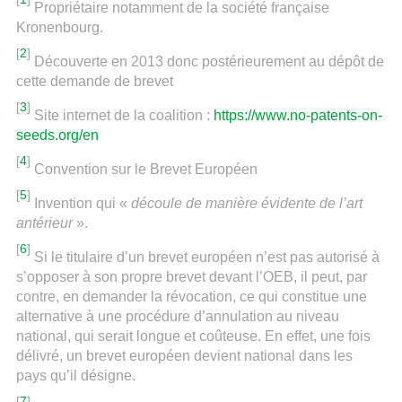
Propriétaire notamment de la société française
Kronenbourg.
[
2
]
Découverte en 2013 donc postérieurement au dépôt de
cette demande de brevet
[
3
]
Site internet de la coalition :
https://www.no-patents-on-
seeds.org/en
[
4
]
Convention sur le Brevet Européen
[
5
]
Invention qui «
découle de manière évidente de l’art
antérieur
».
[
6
]
Si le titulaire d’un brevet européen n’est pas autorisé à
s’opposer à son propre brevet devant l’OEB, il peut, par
contre, en demander la révocation, ce qui constitue une
alternative à une procédure d’annulation au niveau
national, qui serait longue et coûteuse. En effet, une fois
délivré, un brevet européen devient national dans les
pays qu’il désigne.
[
7
]