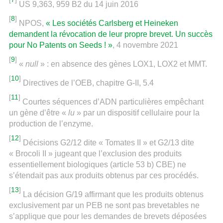
US 9,363, 959 B2 du 14 juin 2016
[
8
]
NPOS,
« Les sociétés Carlsberg et Heineken
demandent la révocation de leur propre brevet. Un succès
pour No Patents on Seeds ! »
, 4 novembre 2021
[
9
]
«
null
» : en absence des gènes LOX1, LOX2 et MMT.
[
10
]
Directives de l’OEB, chapitre G-II, 5.4
[
11
]
Courtes séquences d’ADN particulières empêchant
un gène d’être «
lu
» par un dispositif cellulaire pour la
production de l’enzyme.
[
12
]
Décisions G2/12 dite « Tomates II » et G2/13 dite
« Brocoli II » jugeant que l’exclusion des produits
essentiellement biologiques (article 53 b) CBE) ne
s’étendait pas aux produits obtenus par ces procédés.
[
13
]
La décision G/19 affirmant que les produits obtenus
exclusivement par un PEB ne sont pas brevetables ne
s’applique que pour les demandes de brevets déposées