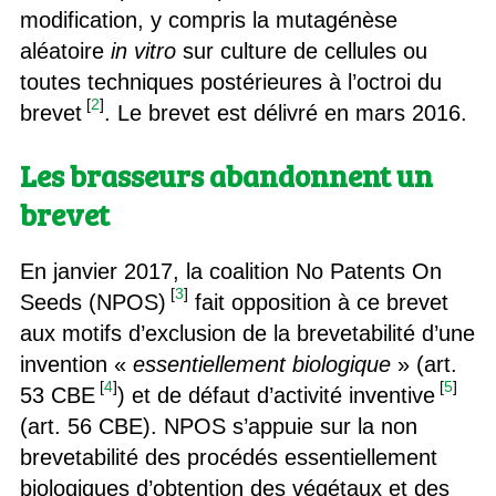
modification, y compris la mutagénèse
aléatoire
in vitro
sur culture de cellules ou
toutes techniques postérieures à l’octroi du
[
2
]
brevet
. Le brevet est délivré en mars 2016.
Les brasseurs abandonnent un
brevet
En janvier 2017, la coalition No Patents On
[
3
]
Seeds (NPOS)
fait opposition à ce brevet
aux motifs d’exclusion de la brevetabilité d’une
invention «
essentiellement biologique
» (art.
[
4
]
[
5
]
53 CBE
) et de défaut d’activité inventive
(art. 56 CBE). NPOS s’appuie sur la non
brevetabilité des procédés essentiellement
biologiques d’obtention des végétaux et des