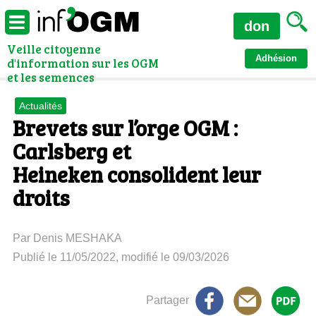
don
Veille citoyenne
Adhésion
d'information sur les OGM
et les semences
Actualités
Brevets sur l’orge OGM :
Carlsberg et
Heineken consolident leur
droits
Par Denis MESHAKA
Publié le 11/05/2022, modifié le 09/03/2026
Partager