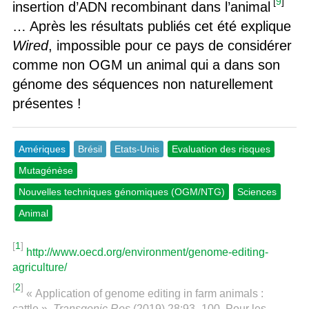
[
9
]
insertion d’ADN recombinant dans l’animal
… Après les résultats publiés cet été explique
Wired
, impossible pour ce pays de considérer
comme non OGM un animal qui a dans son
génome des séquences non naturellement
présentes !
Amériques
Brésil
Etats-Unis
Evaluation des risques
Mutagénèse
Nouvelles techniques génomiques (OGM/NTG)
Sciences
Animal
[
1
]
http://www.oecd.org/environment/genome-editing-
agriculture/
[
2
]
« Application of genome editing in farm animals :
cattle »,
Transgenic Res
(2019) 28:93–100. Pour les