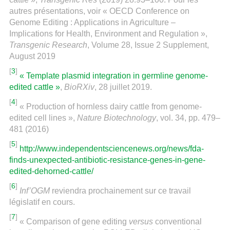
autres présentations, voir « OECD Conference on
Genome Editing : Applications in Agriculture –
Implications for Health, Environment and Regulation »,
Transgenic Research
, Volume 28, Issue 2 Supplement,
August 2019
[
3
]
« Template plasmid integration in germline genome-
edited cattle »
,
BioRXiv
, 28 juillet 2019.
[
4
]
« Production of hornless dairy cattle from genome-
edited cell lines »,
Nature Biotechnology
, vol. 34, pp. 479–
481 (2016)
[
5
]
http://www.independentsciencenews.org/news/fda-
finds-unexpected-antibiotic-resistance-genes-in-gene-
edited-dehorned-cattle/
[
6
]
Inf’OGM
reviendra prochainement sur ce travail
législatif en cours.
[
7
]
« Comparison of gene editing
versus
conventional