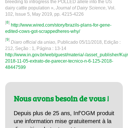
breeding to introgress the POLLED allele into the US
dairy cattle population »,
Journal of Dairy Science
, Vol.
102, Issue 5, May 2019, pp. 4215-4226
[
8
]
http://www.wired.com/story/brazils-plans-for-gene-
edited-cows-got-scrappedheres-why/
[
9
]
Diaro official da uniao
, Publicado 05/11/2018, Edição :
212, Seção : 1, Página : 13-14
http://www.in.gov.br/web/guest/materia/-/asset_publisher/
2018-11-05-extrato-de-parecer-tecnico-n-6-125-2018-
48447599
Nous avons besoin de vous !
Depuis plus de 25 ans, Inf’OGM produit
une information mise gratuitement à la