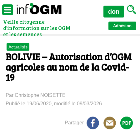
don
Veille citoyenne
Adhésion
d'information sur les OGM
et les semences
Actualités
BOLIVIE – Autorisation d’OGM
agricoles au nom de la Covid-
19
Par Christophe NOISETTE
Publié le 19/06/2020, modifié le 09/03/2026
Partager