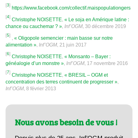
[
3
]
https://www.facebook.com/collectif.maispopulationgers
[
4
]
Christophe NOISETTE
,
« Le soja en Amérique latine :
chance ou cauchemar ? »
,
Inf’OGM
, 30 décembre 2019
[
5
]
,
« Oligopole semencier : main basse sur notre
alimentation »
,
Inf’OGM
, 21 juin 2017
[
6
]
Christophe NOISETTE
,
« Monsanto – Bayer :
généalogie d’un monstre »
,
Inf’OGM
, 17 novembre 2016
[
7
]
Christophe NOISETTE
,
« BRESIL – OGM et
concentration des terres continuent de progresser »
,
Inf’OGM
, 8 février 2013
Nous avons besoin de vous !