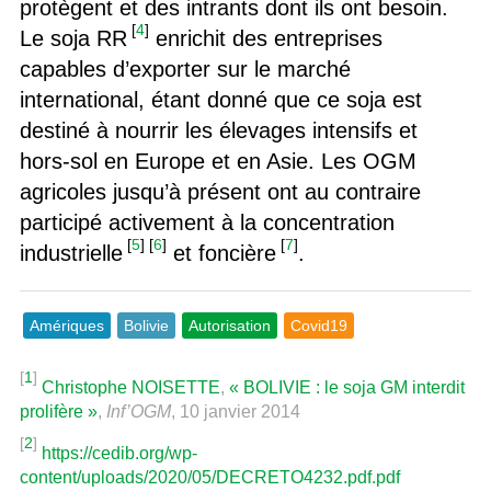
protègent et des intrants dont ils ont besoin.
[
4
]
Le soja RR
enrichit des entreprises
capables d’exporter sur le marché
international, étant donné que ce soja est
destiné à nourrir les élevages intensifs et
hors-sol en Europe et en Asie. Les OGM
agricoles jusqu’à présent ont au contraire
participé activement à la concentration
[
5
]
[
6
]
[
7
]
industrielle
et foncière
.
Amériques
Bolivie
Autorisation
Covid19
[
1
]
Christophe NOISETTE
,
« BOLIVIE : le soja GM interdit
prolifère »
,
Inf’OGM
, 10 janvier 2014
[
2
]
https://cedib.org/wp-
content/uploads/2020/05/DECRETO4232.pdf.pdf