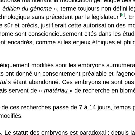
le autorise maintenant la modification génétique d
«
édition du génome
», terme toujours non défini lé
[
5
]
nologique sans précédent par le législateur
. En
sûr et précis, justifierait cette autorisation des m
ome sont consciencieusement cités dans les étude
seront encadrés, comme si les enjeux éthiques et phi
étiquement modifiés sont les embryons surnuméra
ents ont donné un consentement préalable et l’age
tal
» étant abandonné. Ces embryons ne sont pas d
ais servent de «
matériau
» de recherche en biom
ps de ces recherches passe de 7 à 14 jours, temps
modifiés.
. Le statut des embryons est paradoxal : depuis la