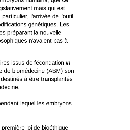
es embryons humains, que ce
gislativement mais qui est
 particulier, l’arrivée de l’outil
odifications génétiques. Les
s préparant la nouvelle
losophiques n’avaient pas à
ires issus de fécondation
in
nce de biomédecine (ABM) son
estinés à être transplantés
édecine.
 pendant lequel les embryons
 première loi de bioéthique