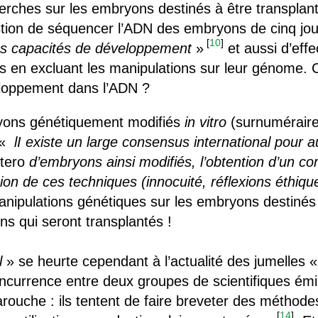
herches sur les embryons destinés à être transplan
stion de séquencer l’ADN des embryons de cinq jou
[
10
]
es capacités de développement
»
et aussi d’effe
 en excluant les manipulations sur leur génome.
eloppement dans l’ADN ?
ryons génétiquement modifiés
in vitro
(surnuméraires
 «
lI existe un large consensus international pour
utero
d’embryons ainsi modifiés, l’obtention d’un c
ation de ces techniques (innocuité, réflexions éthiq
 manipulations génétiques sur les embryons destinés 
ns qui seront transplantés !
l
» se heurte cependant à l’actualité des jumelles 
oncurrence entre deux groupes de scientifiques ém
arouche : ils tentent de faire breveter des méthod
[
14
]