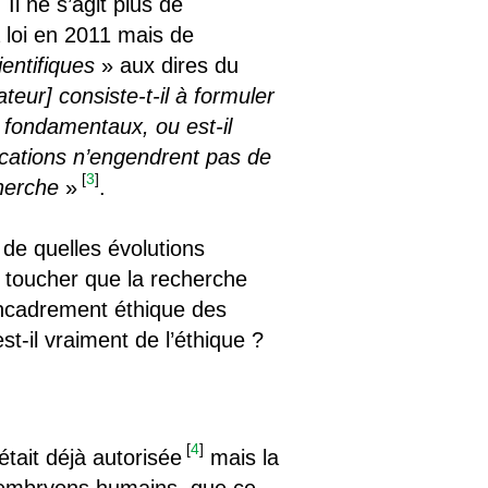
Il ne s’agit plus de
 loi en 2011 mais de
ientifiques
» aux dires du
ateur] consiste-t-il à formuler
s fondamentaux, ou est-il
lications n’engendrent pas de
[
3
]
cherche
»
.
 de quelles évolutions
e toucher que la recherche
encadrement éthique des
t-il vraiment de l’éthique ?
[
4
]
tait déjà autorisée
mais la