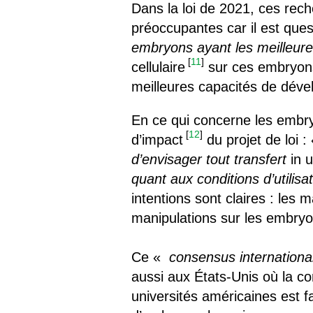
Dans la loi de 2021, ces rec
préoccupantes car il est que
embryons ayant les meilleur
[
11
]
cellulaire
sur ces embryons
meilleures capacités de dév
En ce qui concerne les emb
[
12
]
d’impact
du projet de loi :
d’envisager tout transfert
in 
quant aux conditions d’utilis
intentions sont claires : les
manipulations sur les embryo
Ce «
consensus internationa
aussi aux États-Unis où la c
universités américaines est f