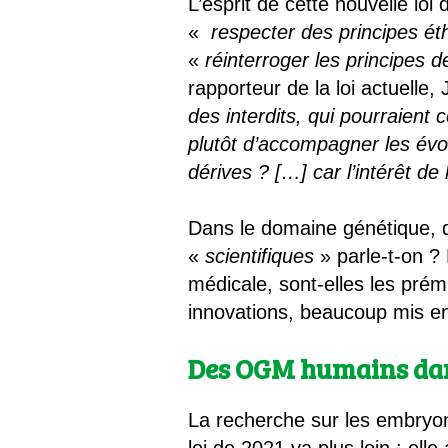
L’esprit de cette nouvelle loi
«
respecter des principes éth
«
réinterroger les principes d
rapporteur de la loi actuelle,
des interdits, qui pourraient
plutôt d’accompagner les évol
dérives ? […] car l’intérêt d
Dans le domaine génétique, qu
«
scientifiques
» parle-t-on ?
médicale, sont-elles les pr
innovations, beaucoup mis en 
Des OGM humains dans
La recherche sur les embryon