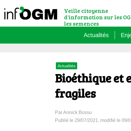
Veille citoyenne
d'information sur les OG
les semences
Actualités
Enj
Qu’
Actualités
Règ
Bioéthique et e
Le 
fragiles
Que
Par Annick Bossu
Que
Publié le 29/07/2021, modifié le 09/