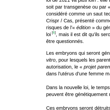
loi de 2021 va plus loin : el
soit par transgenèse ou par 
considéré comme un saut tech
Crispr / Cas, présenté comme 
risques de l’«
édition
» du gén
[
6
]
loi
, mais il est dit qu’ils 
être questionnés.
Les embryons qui seront gén
vitro
, pour lesquels les par
autorisation, le «
projet paren
dans l’utérus d’une femme m
Dans la nouvelle loi, le tem
peuvent être génétiquement 
Ces embryons seront détruits