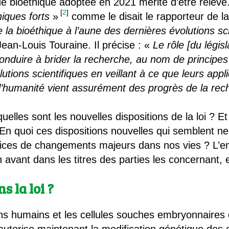
 de bioéthique adoptée en 2021 mérite d’être relevé. 
[
2
]
iques forts
»
comme le disait le rapporteur de la
e la bioéthique à l’aune des dernières évolutions sc
 Jean-Louis Touraine. Il précise : «
Le rôle [du législ
 conduire à brider la recherche, au nom de principe
utions scientifiques en veillant à ce que leurs app
e l’humanité vient assurément des progrès de la re
elles sont les nouvelles dispositions de la loi ? Et
 En quoi ces dispositions nouvelles qui semblent n
émices de changements majeurs dans nos vies ? L’
avant dans les titres des parties les concernant, es
 la loi ?
s humains et les cellules souches embryonnaires é