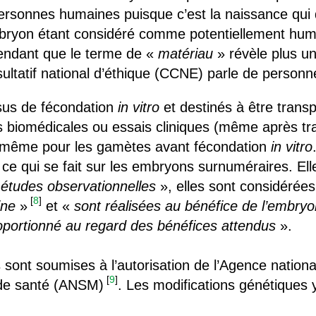
ersonnes humaines puisque c’est la naissance qui 
bryon étant considéré comme potentiellement humain
endant que le terme de «
matériau
» révèle plus un 
sultatif national d’éthique (CCNE) parle de personn
ssus de fécondation
in vitro
et destinés à être trans
 biomédicales ou essais cliniques (même après tra
de même pour les gamètes avant fécondation
in vitro
 ce qui se fait sur les embryons surnuméraires. Elle
études observationnelles
», elles sont considéré
[
8
]
ine
»
et «
sont réalisées au bénéfice de l’embryo
oportionné au regard des bénéfices attendus
».
sont soumises à l’autorisation de l’Agence nationa
[
9
]
 de santé (ANSM)
. Les modifications génétiques y