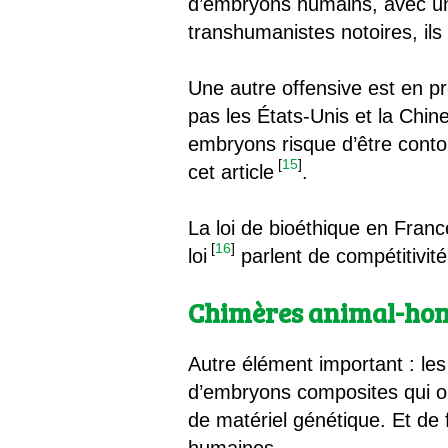
d’embryons humains, avec une
transhumanistes notoires, ils
Une autre offensive est en pr
pas les États-Unis et la Chine
embryons risque d’être conto
[
15
]
cet article
.
La loi de bioéthique en Franc
[
16
]
loi
parlent de compétitivit
Chimères animal-hom
Autre élément important : les
d’embryons composites qui o
de matériel génétique. Et de f