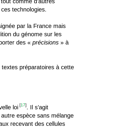
t tout comme d’autres
 ces technologies.
(signée par la France mais
édition du génome sur les
pporter des «
précisions
» à
 textes préparatoires à cette
[
17
]
lle loi
. Il s’agit
e autre espèce sans mélange
maux recevant des cellules