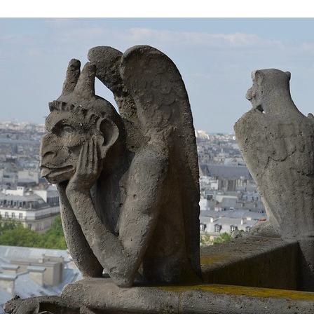
 brevets sur le vivant
y a semence…. et semence
ls sont les avantages et les inconvénients des OGM ?