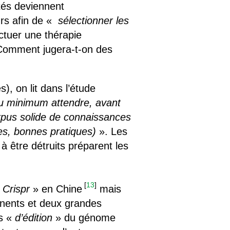
tés deviennent
rs afin de «
sélectionner les
ctuer une thérapie
 Comment jugera-t-on des
), on lit dans l’étude
 au minimum attendre, avant
orpus solide de connaissances
ues, bonnes pratiques)
». Les
à être détruits préparent les
[
13
]
«
Crispr
» en Chine
mais
inents et deux grandes
es «
d’édition
» du génome