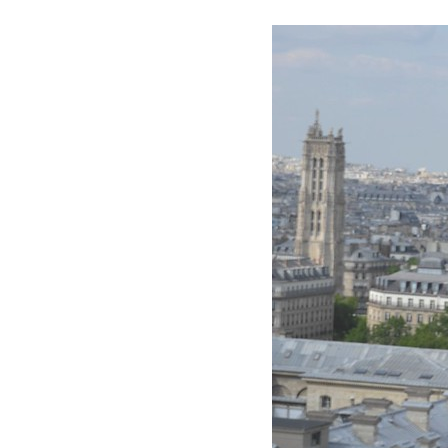
Les
Il 
Que