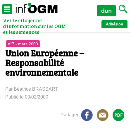
don
Veille citoyenne
Adhésion
d'information sur les OGM
et les semences
n°7 - mars 2000
Union Européenne –
Responsabilité
environnementale
Par Béatrice BRASSART
Publié le 09/02/2000
Partager