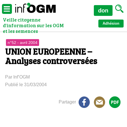
don
Veille citoyenne
Adhésion
d'information sur les OGM
et les semences
n°52 - avril 2004
UNION EUROPEENNE –
Analyses controversées
Par Inf’OGM
Publié le 31/03/2004
Partager