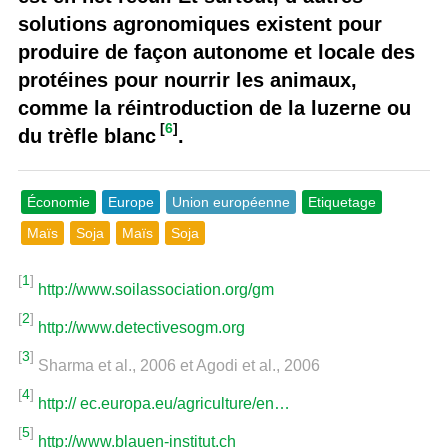
solutions agronomiques existent pour
produire de façon autonome et locale des
protéines pour nourrir les animaux,
comme la réintroduction de la luzerne ou
[
6
]
du trèfle blanc
.
Économie
Europe
Union européenne
Etiquetage
Maïs
Soja
Maïs
Soja
[
1
]
http://www.soilassociation.org/gm
[
2
]
http://www.detectivesogm.org
[
3
]
Sharma et al., 2006 et Agodi et al., 2006
[
4
]
http:// ec.europa.eu/agriculture/en…
[
5
]
http://www.blauen-institut.ch