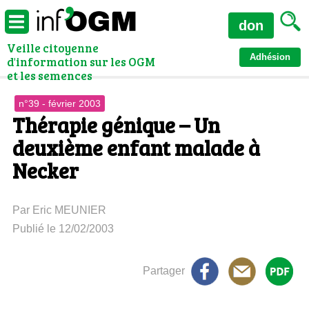
don
Veille citoyenne
Adhésion
d'information sur les OGM
et les semences
n°39 - février 2003
Thérapie génique – Un
deuxième enfant malade à
Necker
Par Eric MEUNIER
Publié le 12/02/2003
Partager