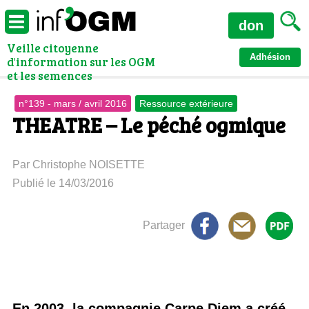
don
Veille citoyenne
Adhésion
d'information sur les OGM
et les semences
n°139 - mars / avril 2016
Ressource extérieure
THEATRE – Le péché ogmique
Par Christophe NOISETTE
Publié le 14/03/2016
Partager
En 2003, la compagnie Carpe Diem a créé