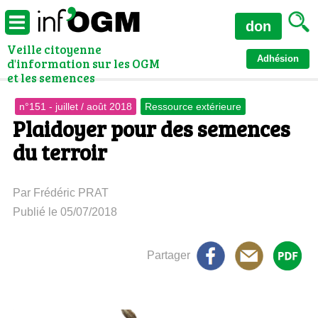
don
Veille citoyenne
Adhésion
d'information sur les OGM
et les semences
n°151 - juillet / août 2018
Ressource extérieure
Plaidoyer pour des semences
du terroir
Par Frédéric PRAT
Publié le 05/07/2018
Partager