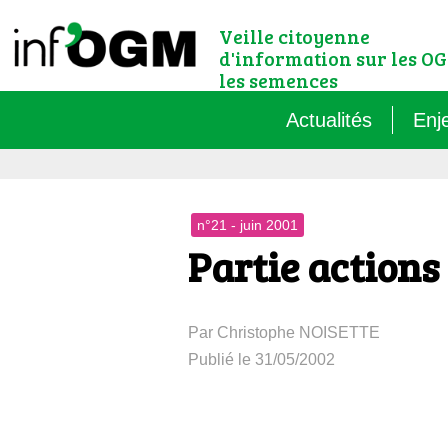
Veille citoyenne
d'information sur les OG
les semences
Actualités
Enj
Qu’
n°21 - juin 2001
Règ
Partie actions
Le 
Par Christophe NOISETTE
Que
Publié le 31/05/2002
Que