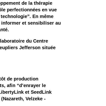
oppement de la thérapie
ôle perfectionnées en vue
te technologie”. En même
nformer et sensibiliser au
nté.
laboratoire du Centre
peupliers Jefferson située
tôt de production
, afin “d’enrayer le
ibertyLink et SeedLink
(Nazareth, Velzeke -