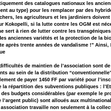
tiquement des catalogues nationaux les ancien
nt au type) pour les remplacer par des hybride
hers, les agriculteurs et les jardiniers doivent
 Kokopelli, si la lutte contre les OGM est néce
e sert à rien de lutter contre les transgéniqu
es anciennes variétés et la protection de la bio
ste après trente années de vandalisme !” Ainsi,
que
ifficultés de maintien de l’association sont d
nts au sein de la distribution “conventionnell
ement de payer 1450 FF par variété pour l’insc
e la répartition des subventions publiques : l’E
e des budgets considérables (par exemple le 
l’argent public) sont alloués aux multinational
 association travaille non seulement à la collec