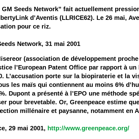
p GM Seeds Network” fait actuellement pressio
 LibertyLink d’Aventis (LLRICE62). Le 26 mai, Av
ation pour ce riz.
eds Network, 31 mai 2001
sereor (association de développement proche 
stice l’European Patent Office par rapport à u
0. L’accusation porte sur la biopiraterie et la 
ous les maïs qui contiennent au moins 6% d’hui
%. Dupont a présenté à l’EPO une méthode spé
sser pour brevetable. Or, Greenpeace estime qu
lection millénaire et paysanne, notamment en 
e, 29 mai 2001,
http://www.greenpeace.org/