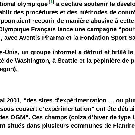
[
1
]
tional olympique
a déclaré soutenir le dével
ablir des procédures et des méthodes de contr
ui pourraient recourir de manière abusive à cet
Olympique Français lance une campagne “pour i
 avec Aventis Pharma et la Fondation Sport Sa
nis, un groupe informel a détruit et brûlé le 
ité de Washington, à Seattle et la pépinière de 
regon).
mai 2001, “des sites d’expérimentation … ou plu
us couvert d’expérimentation” ont été détruits
des OGM”. Ces champs (colza d’hiver de type L
ient situés dans plusieurs communes de Flandre 