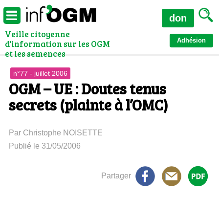
don
Veille citoyenne
Adhésion
d'information sur les OGM
et les semences
n°77 - juillet 2006
OGM – UE : Doutes tenus
secrets (plainte à l’OMC)
Par Christophe NOISETTE
Publié le 31/05/2006
Partager