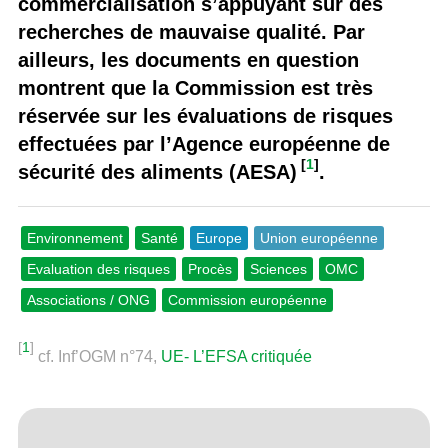
commercialisation s’appuyant sur des
recherches de mauvaise qualité. Par
ailleurs, les documents en question
montrent que la Commission est très
réservée sur les évaluations de risques
effectuées par l’Agence européenne de
[
1
]
sécurité des aliments (AESA)
.
Environnement
Santé
Europe
Union européenne
Evaluation des risques
Procès
Sciences
OMC
Associations / ONG
Commission européenne
[
1
]
cf. Inf’OGM n°74,
UE- L’EFSA critiquée