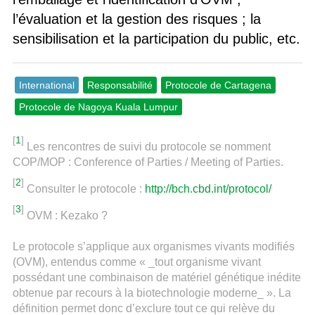
l’évaluation et la gestion des risques ; la
sensibilisation et la participation du public, etc.
International
Responsabilité
Protocole de Cartagena
Protocole de Nagoya Kuala Lumpur
[
1
]
Les rencontres de suivi du protocole se nomment
COP/MOP : Conference of Parties / Meeting of Parties.
[
2
]
Consulter le protocole :
http://bch.cbd.int/protocol/
[
3
]
OVM : Kezako ?
Le protocole s’applique aux organismes vivants modifiés
(OVM), entendus comme « _tout organisme vivant
possédant une combinaison de matériel génétique inédite
obtenue par recours à la biotechnologie moderne_ ». La
définition permet donc d’exclure tout ce qui relève du