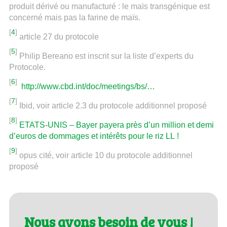
produit dérivé ou manufacturé : le maïs transgénique est
concerné mais pas la farine de maïs.
[
4
]
article 27 du protocole
[
5
]
Philip Bereano est inscrit sur la liste d’experts du
Protocole.
[
6
]
http://www.cbd.int/doc/meetings/bs/…
[
7
]
Ibid, voir article 2.3 du protocole additionnel proposé
[
8
]
ETATS-UNIS – Bayer payera près d’un million et demi
d’euros de dommages et intérêts pour le riz LL !
[
9
]
opus cité, voir article 10 du protocole additionnel
proposé
Nous avons besoin de vous !