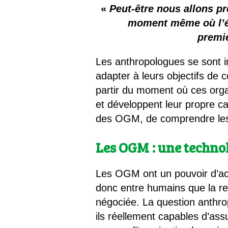
Les
«
Peut-être nous allons pr
moment même où l’évo
Il 
premie
Que
Les anthropologues se sont 
adapter à leurs objectifs de c
partir du moment où ces orga
et développent leur propre ca
des OGM, de comprendre les c
Les OGM : une technol
Les OGM ont un pouvoir d’act
donc entre humains que la re
négociée. La question anthro
ils réellement capables d’ass