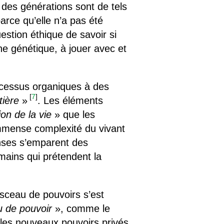
l des générations sont de tels
parce qu’elle n’a pas été
estion éthique de savoir si
ne génétique, à jouer avec et
rocessus organiques à des
[
7
]
tière
»
. Les éléments
on de la vie
» que les
mmense complexité du vivant
enses s’emparent des
mains qui prétendent la
sceau de pouvoirs s’est
u de pouvoir
», comme le
les nouveaux pouvoirs privés