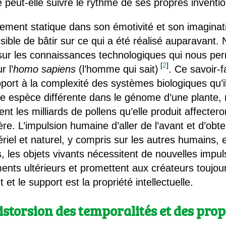
 peut-elle suivre le rythme de ses propres inventi
vement statique dans son émotivité et son imaginat
ssible de bâtir sur ce qui a été réalisé auparavant. 
ur les connaissances technologiques qui nous perme
[
2
]
r l’
homo sapiens
(l’homme qui sait)
. Ce savoir-f
port à la complexité des systèmes biologiques qu’il 
ne espèce différente dans le génome d’une plante, 
 les milliards de pollens qu’elle produit affecteron
re. L’impulsion humaine d’aller de l’avant et d’obte
iel et naturel, y compris sur les autres humains, 
, les objets vivants nécessitent de nouvelles impul
ents ultérieurs et promettent aux créateurs toujou
et le support est la propriété intellectuelle.
storsion des temporalités et des prop