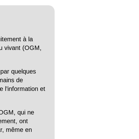
itement à la
n du vivant (OGM,
 par quelques
mains de
 l’information et
OGM, qui ne
tement, ont
Car, même en