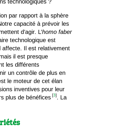
ons technologiques ?
ion par rapport à la sphère
Notre capacité à prévoir les
ttent d’agir. L’
homo faber
aire technologique est
affecte. Il est relativement
mais il est presque
t les différents
nir un contrôle de plus en
est le moteur de cet élan
sions inventives pour leur
[
3
]
rs plus de bénéfices
. La
riétés