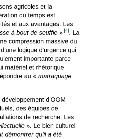
sons agricoles et la
lération du temps est
ités et aux avantages. Les
[
4
]
esse à bout de souffle
»
. La
d’une compression massive du
 d’une logique d’urgence qui
ulement importante parce
i matériel et rhétorique
à répondre au «
matraquage
e au développement d’OGM
duels, des équipes de
tallations de recherche. Les
llectuelle
». Le bien culturel
ut démontrer qu’il a été