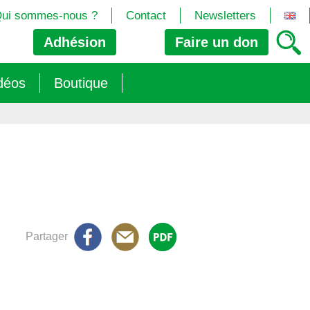
ui sommes-nous ?
Contact
Newsletters
Adhésion
Faire un
don
déos
Boutique
2024/25)
 les biotech
ns (2025)
 (OGM, Brevets, DSI, semences, Biotech…)
trement les OGM
e (2023/26)
sions » s’imposent aux législateurs européens ?
Partager