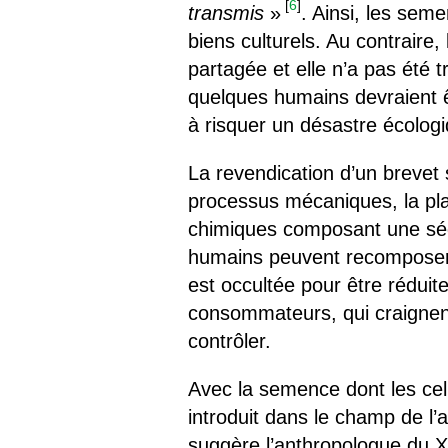
[
6
]
transmis
»
. Ainsi, les sem
biens culturels. Au contraire,
partagée et elle n’a pas été
quelques humains devraient êt
à risquer un désastre écologi
La revendication d’un brevet
processus mécaniques, la pla
chimiques composant une sé
humains peuvent recomposer 
est occultée pour être rédui
consommateurs, qui craignent
contrôler.
Avec la semence dont les cel
introduit dans le champ de l’
suggère l’anthropologue du 