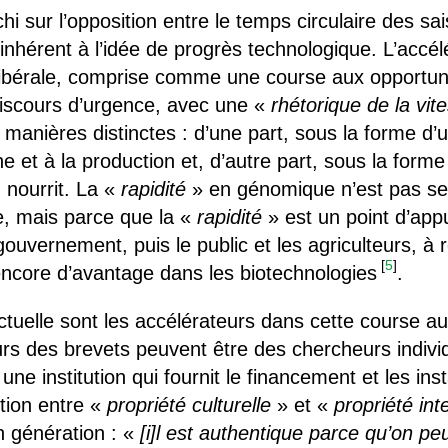
i sur l’opposition entre le temps circulaire des sai
inhérent à l’idée de progrès technologique. L’accé
libérale, comprise comme une course aux opportun
scours d’urgence, avec une «
rhétorique de la vit
 manières distinctes : d’une part, sous la forme 
 et à la production et, d’autre part, sous la forme
n nourrit. La «
rapidité
» en génomique n’est pas se
e, mais parce que la «
rapidité
» est un point d’appu
e gouvernement, puis le public et les agriculteurs, 
[
5
]
ncore d’avantage dans les biotechnologies
.
llectuelle sont les accélérateurs dans cette cours
rs des brevets peuvent être des chercheurs indivi
ne institution qui fournit le financement et les ins
ction entre «
propriété culturelle
» et «
propriété inte
n génération : «
[i]l est authentique parce qu’on pe