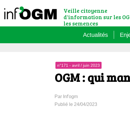
Veille citoyenne
d'information sur les OG
les semences
Actualités
Enj
Qu’
n°171 - avril / juin 2023
Règ
OGM : qui mani
Le 
Par Inf'ogm
Que
Publié le 24/04/2023
Que