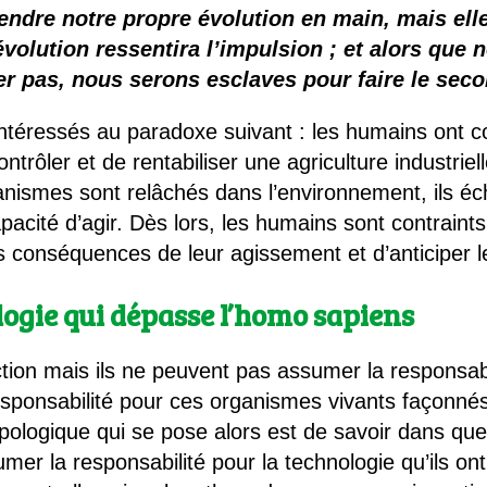
 brevets sur le vivant
endre notre propre évolution en main, mais ell
lution ressentira l’impulsion ; et alors que no
y a semence…. et semence
r pas, nous serons esclaves pour faire le seco
ls sont les avantages et les inconvénients des OGM ?
intéressés au paradoxe suivant : les humains ont
ontrôler et de rentabiliser une agriculture industrie
nismes sont relâchés dans l’environnement, ils é
pacité d’agir. Dès lors, les humains sont contrain
onséquences de leur agissement et d’anticiper leu
ogie qui dépasse l’homo sapiens
ion mais ils ne peuvent pas assumer la responsabil
sponsabilité pour ces organismes vivants façonnés
pologique qui se pose alors est de savoir dans qu
umer la responsabilité pour la technologie qu’ils o