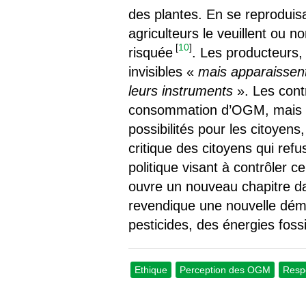
des plantes. En se reproduis
agriculteurs le veuillent ou
[
10
]
risquée
. Les producteurs,
invisibles «
mais apparaissent
leurs instruments
». Les cont
consommation d’OGM, mais aus
possibilités pour les citoyen
critique des citoyens qui ref
politique visant à contrôler 
ouvre un nouveau chapitre d
revendique une nouvelle démo
pesticides, des énergies foss
Ethique
Perception des OGM
Respo