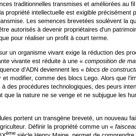
ences traditionnelles transmises et améliorées au fi
 la propriété intellectuelle est exigible précisément 
 transmise. Les semences brevetées soulèvent la qu
re autorisés à devenir propriétaires d’un patrimoi
que pour réaliser un profit à court terme.
 sur un organisme vivant exige la réduction des p
nte vivante est réduite à une «
composition de ma
quence d’ADN deviennent les «
blocs de constructi
et modifier, comme des blocs Lego. Alors que l’i
te à des procédures technologiques, des peurs int
 que la nature ne se venge et ne subjugue les hu
lules portent un transgène breveté, un nouveau fai
agriculteur. Définir la propriété comme un «
faiscea
ème
XIX
siècle Henry Maine, permet de comprendre 