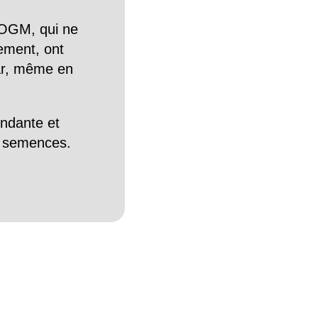
OGM, qui ne
tement, ont
Car, même en
endante et
es semences.