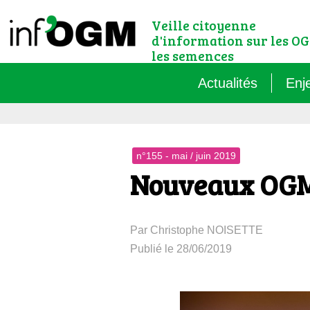
Veille citoyenne
d'information sur les OG
les semences
Actualités
Enj
Qu’
n°155 - mai / juin 2019
Règ
Nouveaux OGM 
Le 
Par Christophe NOISETTE
Que
Publié le 28/06/2019
Que