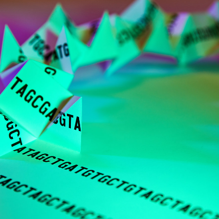
 brevets sur le vivant
y a semence…. et semence
ls sont les avantages et les inconvénients des OGM ?