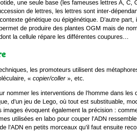
léotide, une seule base (les fameuses lettres A, C
ccession de lettres, les lettres sont inter-dépend
 contexte génétique ou épigénétique. D’autre part, 
 permet de produire des plantes OGM mais de no
ont la cellule répare les différentes coupures…
re
echniques, les promoteurs utilisent des métaphores
léculaire, «
copier/coller
», etc.
ur nommer les interventions de l’homme dans les ce
, d’un jeu de Lego, où tout est substituable, modif
s images évoquent également la précision : comme
ymes utilisées en labo pour couper l’ADN ressemble
de l’ADN en petits morceaux qu’il faut ensuite rec