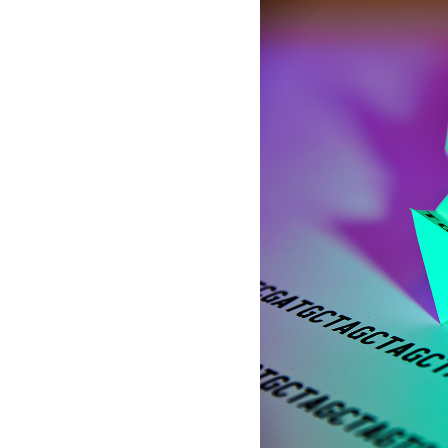
Les
Il 
Que