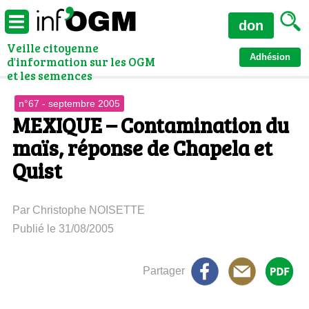
don
Veille citoyenne
Adhésion
d'information sur les OGM
et les semences
n°67 - septembre 2005
MEXIQUE – Contamination du
maïs, réponse de Chapela et
Quist
Par Christophe NOISETTE
Publié le 31/08/2005
Partager