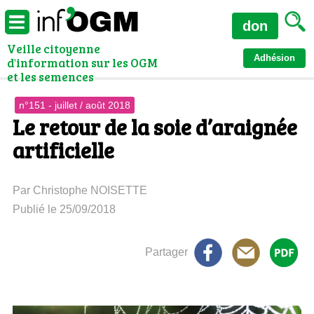
don
Veille citoyenne
Adhésion
d'information sur les OGM
et les semences
n°151 - juillet / août 2018
Le retour de la soie d’araignée
artificielle
Par Christophe NOISETTE
Publié le 25/09/2018
Partager