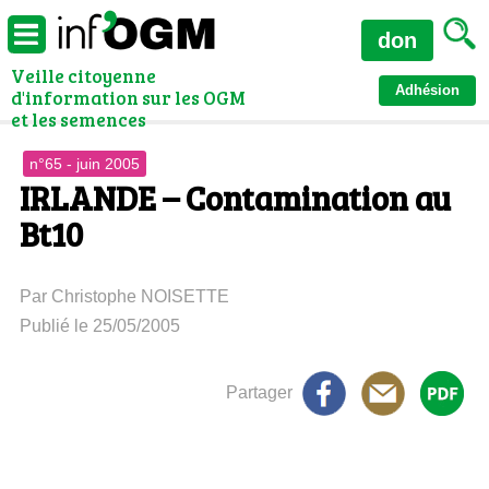
don
Veille citoyenne
Adhésion
d'information sur les OGM
et les semences
n°65 - juin 2005
IRLANDE – Contamination au
Bt10
Par Christophe NOISETTE
Publié le 25/05/2005
Partager