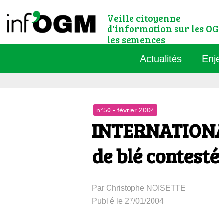
Veille citoyenne
d'information sur les OG
les semences
Actualités
Enj
Qu’
n°50 - février 2004
Règ
INTERNATIONAL
Le 
de blé contest
Que
Par Christophe NOISETTE
Que
Publié le 27/01/2004