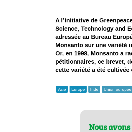
Les
Il 
A l’initiative de Greenpea
Science, Technology and Ec
Que
adressée au Bureau Europé
Monsanto sur une variété in
Or, en 1998, Monsanto a rac
pétitionnaires, ce brevet, 
cette variété a été cultivé
Asie
Europe
Inde
Union europé
Nous avons 