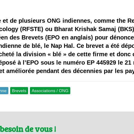
 brevets sur le vivant
y a semence…. et semence
ce et de plusieurs ONG indiennes, comme the R
ology (RFSTE) ou Bharat Krishak Samaj (BKS), 
ls sont les avantages et les inconvénients des OGM ?
en des Brevets (EPO en anglais) pour dénoncer
dienne de blé, le Nap Hal. Ce brevet a été dépo
heté la division « blé » de cette firme et donc 
déposé à l’EPO sous le numéro EP 445929 le 21 m
e et améliorée pendant des décennies par les pa
enne
Brevets
Associations / ONG
besoin de vous !