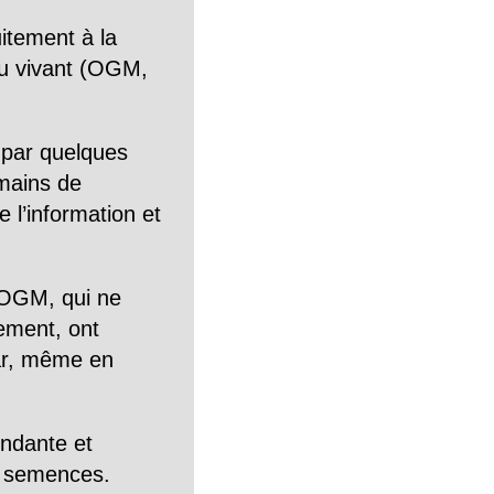
itement à la
n du vivant (OGM,
 par quelques
mains de
 l’information et
OGM, qui ne
tement, ont
Car, même en
endante et
es semences.