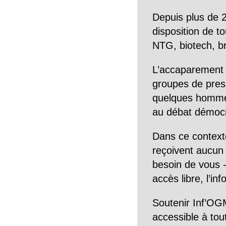
Depuis plus de 2
disposition de to
NTG, biotech, br
L’accaparement 
groupes de pres
quelques hommes 
au débat démocra
Dans ce context
reçoivent aucun r
besoin de vous -
accès libre, l’in
Soutenir Inf’OGM
accessible à tou