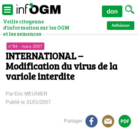
don
Veille citoyenne
Adhésion
d'information sur les OGM
et les semences
n°84 - mars 2007
INTERNATIONAL –
Modification du virus de la
variole interdite
Par Eric MEUNIER
Publié le 31/01/2007
Partager