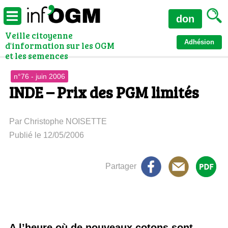
don
Veille citoyenne
Adhésion
d'information sur les OGM
et les semences
n°76 - juin 2006
INDE – Prix des PGM limités
Par Christophe NOISETTE
Publié le 12/05/2006
Partager
A l’heure où de nouveaux cotons sont