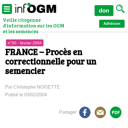
don
Veille citoyenne
Adhésion
d'information sur les OGM
et les semences
n°50 - février 2004
FRANCE – Procès en
correctionnelle pour un
semencier
Par Christophe NOISETTE
Publié le 03/02/2004
Partager