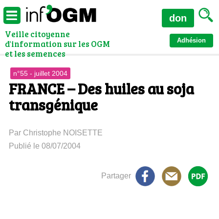
don
Veille citoyenne
Adhésion
d'information sur les OGM
et les semences
n°55 - juillet 2004
FRANCE – Des huiles au soja
transgénique
Par Christophe NOISETTE
Publié le 08/07/2004
Partager