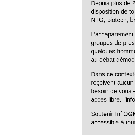
Depuis plus de 2
disposition de to
NTG, biotech, br
L’accaparement 
groupes de pres
quelques hommes 
au débat démocra
Dans ce context
reçoivent aucun r
besoin de vous -
accès libre, l’in
Soutenir Inf’OGM
accessible à tou