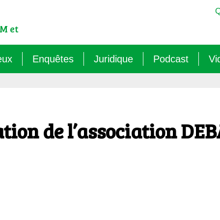
Q
M et
eux
Enquêtes
Juridique
Podcast
Vi
est-ce qu’un OGM ?
Sémantique : les mots sens dessus dessous (
Veille juridique
OMG ! Décodons
lementation internationale des OGM
Agritech : nouvelle dépendance pour les paysa
Chantiers législatifs en cours
Raconte-moi au
tion de l’association DE
cadre réglementaire européen des OGM
Les micro-organismes OGM : l’offensive caché
Quelles procédures de « discus
ls sont les risques des OGM pour l’environnement ?
Le mirage du biocontrôle (2024)
ls sont les risques des OGM pour la santé ?
Les vaccins « biotechnologiques » (2022/26)