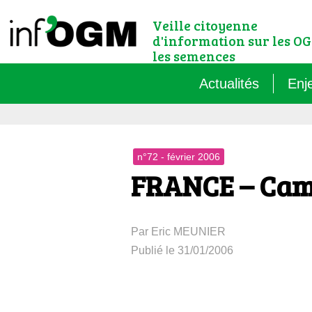
Veille citoyenne
d'information sur les OG
les semences
Actualités
Enj
Qu’
n°72 - février 2006
Règ
FRANCE – Camp
Le 
Par Eric MEUNIER
Que
Publié le 31/01/2006
Que