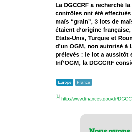
Les
La DGCCRF a recherché la 
contrôles ont été effectué
Il 
maïs “grain”, 3 lots de maï
étaient d’origine française,
Que
Etats-Unis, Turquie et Roum
d’un OGM, non autorisé à l
prélevés : le lot a aussitôt
Inf’OGM, la DGCCRF consid
Europe
France
[
1
]
http://www.finances.gouv.fr/DG
Nous avons 