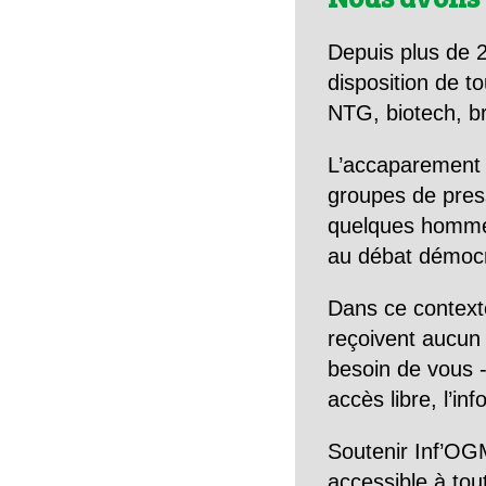
Depuis plus de 2
disposition de to
NTG, biotech, br
L’accaparement 
groupes de pres
quelques hommes 
au débat démocra
Dans ce context
reçoivent aucun r
besoin de vous -
accès libre, l’in
Soutenir Inf’OGM
accessible à tou