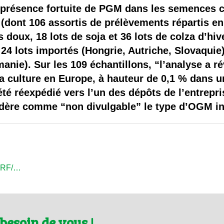
 brevets sur le vivant
présence fortuite de PGM dans les semences c
s (dont 106 assortis de prélèvements répartis e
y a semence…. et semence
s doux, 18 lots de soja et 36 lots de colza d’hi
 24 lots importés (Hongrie, Autriche, Slovaquie) 
ls sont les avantages et les inconvénients des OGM ?
anie). Sur les 109 échantillons, “l’analyse a r
a culture en Europe, à hauteur de 0,1 % dans u
 été réexpédié vers l’un des dépôts de l’entrepri
ère comme “non divulgable” le type d’OGM in
CCRF/…
besoin de vous !