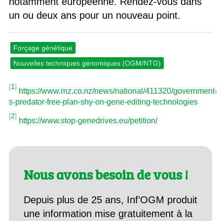
notamment européenne. Rendez-vous dans
un ou deux ans pour un nouveau point.
Forçage génétique
Nouvelles techniques génomiques (OGM/NTG)
[
1
]
https://www.rnz.co.nz/news/national/411320/government-
s-predator-free-plan-shy-on-gene-editing-technologies
[
2
]
https://www.stop-genedrives.eu/petition/
Nous avons besoin de vous !
Depuis plus de 25 ans, Inf’OGM produit
une information mise gratuitement à la