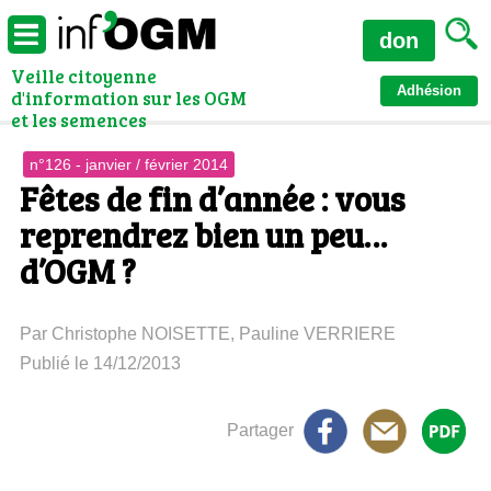
don
Veille citoyenne
Adhésion
d'information sur les OGM
et les semences
n°126 - janvier / février 2014
Fêtes de fin d’année : vous
reprendrez bien un peu…
d’OGM ?
Par Christophe NOISETTE, Pauline VERRIERE
Publié le 14/12/2013
Partager