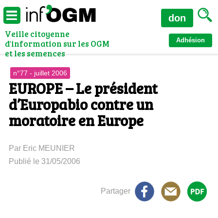
don
Veille citoyenne
Adhésion
d'information sur les OGM
et les semences
n°77 - juillet 2006
EUROPE – Le président
d’Europabio contre un
moratoire en Europe
Par Eric MEUNIER
Publié le 31/05/2006
Partager