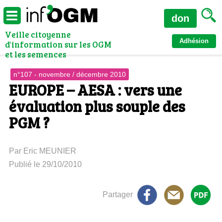
don
Veille citoyenne
Adhésion
d'information sur les OGM
et les semences
n°107 - novembre / décembre 2010
EUROPE – AESA : vers une
évaluation plus souple des
PGM ?
Par Eric MEUNIER
Publié le 29/10/2010
Partager