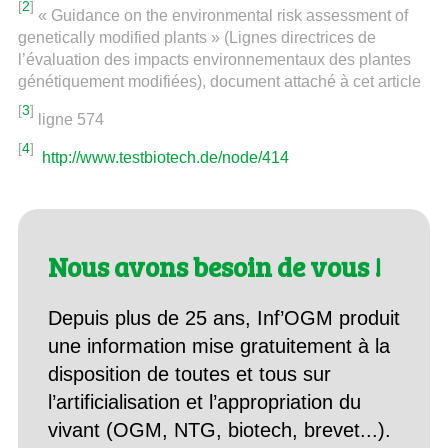
[
2
]
« Guidance on the environmental risk assessment of
genetically modified plants » (Lignes directrices de
l’évaluation des impacts environnementaux des plantes
génétiquement modifiées), document attaché à cet article
[
3
]
ligne 574
[
4
]
http://www.testbiotech.de/node/414
Nous avons besoin de vous !
Depuis plus de 25 ans, Inf’OGM produit
une information mise gratuitement à la
disposition de toutes et tous sur
l’artificialisation et l’appropriation du
vivant (OGM, NTG, biotech, brevet...).