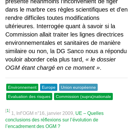
présente néanmoins l’inconvénient de figer
dans le marbre ces règles scientifiques et d’en
rendre difficiles toutes modifications
ultérieures. Interrogée quant à savoir si la
Commission allait traiter les lignes directrices
environnementales et sanitaires de manière
similaire ou non, la DG Sanco nous a répondu
vouloir aborder cela plus tard,
« le dossier
OGM étant chargé en ce moment »
.
Environnement
Europe
Union européenne
Evaluation des risques
Commission (supra)nationale
[
1
]
1, Inf’OGM n°16, janvier 2009,
UE – Quelles
conclusions des réflexions sur l’évolution de
l’encadrement des OGM ?