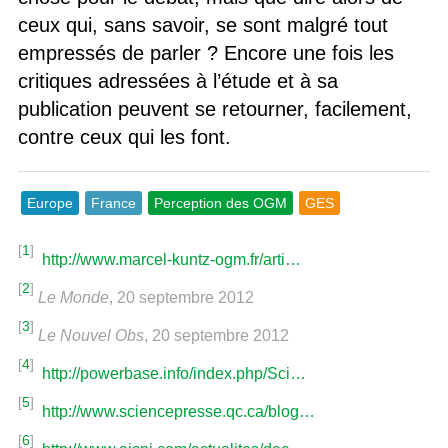
ceux qui, sans savoir, se sont malgré tout
empressés de parler ? Encore une fois les
critiques adressées à l’étude et à sa
publication peuvent se retourner, facilement,
contre ceux qui les font.
Europe
France
Perception des OGM
GES
[
1
]
http://www.marcel-kuntz-ogm.fr/arti…
[
2
]
Le Monde
, 20 septembre 2012
[
3
]
Le Nouvel Obs
, 20 septembre 2012
[
4
]
http://powerbase.info/index.php/Sci…
[
5
]
http://www.sciencepresse.qc.ca/blog…
[
6
]