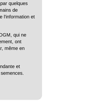
 par quelques
mains de
 l’information et
OGM, qui ne
tement, ont
Car, même en
endante et
es semences.