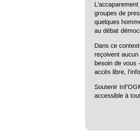
L’accaparement 
groupes de pres
quelques hommes 
au débat démocra
Dans ce context
reçoivent aucun r
besoin de vous -
accès libre, l’in
Soutenir Inf’OGM
accessible à tou