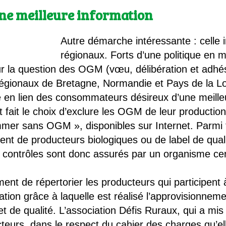
une meilleure information
Autre démarche intéressante : celle i
régionaux. Forts d’une politique en m
sur la question des OGM (vœu, délibération et adhé
régionaux de Bretagne, Normandie et Pays de la Loi
 en lien des consommateurs désireux d’une meilleu
 fait le choix d’exclure les OGM de leur productio
mer sans OGM », disponibles sur Internet. Parmi 
ment de producteurs biologiques ou de label de qual
contrôles sont donc assurés par un organisme certi
nt de répertorier les producteurs qui participent 
ration grâce à laquelle est réalisé l’approvisionnem
et de qualité. L’association Défis Ruraux, qui a mis
teurs, dans le respect du cahier des charges qu’el