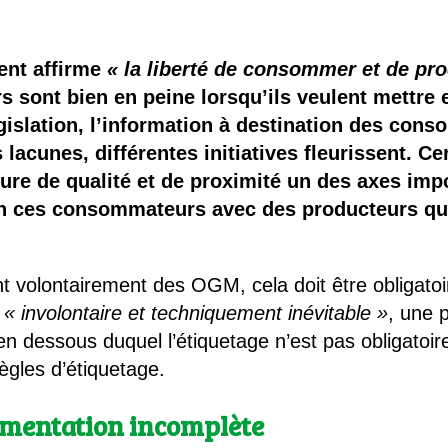
 brevets sur le vivant
y a semence…. et semence
ent affirme
« la liberté de consommer et de p
 sont bien en peine lorsqu’ils veulent mettre en
ls sont les avantages et les inconvénients des OGM ?
législation, l’information à destination des co
s lacunes, différentes initiatives fleurissent. C
ure de qualité et de proximité un des axes impo
en ces consommateurs avec des producteurs qui 
nt volontairement des OGM, cela doit être obligato
t
« involontaire et techniquement inévitable »
, une 
 en dessous duquel l’étiquetage n’est pas obligatoir
ègles d’étiquetage.
lementation incomplète