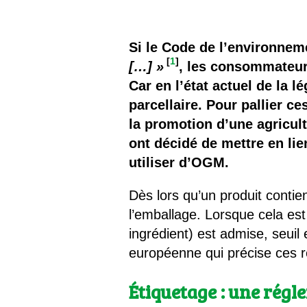
Les
Il 
Si le Code de l’environnem
[
1
]
[…] »
, les consommateurs
Que
Car en l’état actuel de la 
parcellaire. Pour pallier ce
la promotion d’une agricult
ont décidé de mettre en li
utiliser d’OGM.
Dès lors qu’un produit contie
l’emballage. Lorsque cela es
ingrédient) est admise, seuil
européenne qui précise ces r
Étiquetage : une rég