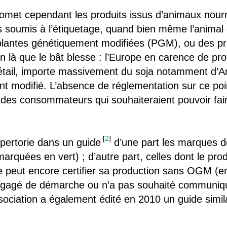
 omet cependant les produits issus d’animaux nourr
 soumis à l’étiquetage, quand bien même l’animal do
 plantes génétiquement modifiées (PGM), ou des pr
ien là que le bât blesse : l’Europe en carence de pr
bétail, importe massivement du soja notamment d’A
t modifié. L’absence de réglementation sur ce poi
 des consommateurs qui souhaiteraient pouvoir fa
[
2
]
pertorie dans un guide
d’une part les marques de
rquées en vert) ; d’autre part, celles dont le pro
peut encore certifier sa production sans OGM (en o
engagé de démarche ou n’a pas souhaité communiq
ociation a également édité en 2010 un guide simila