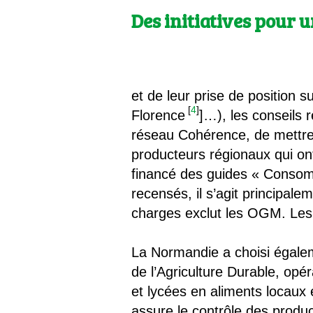
Des initiatives pour 
et de leur prise de position 
[
4
]
Florence
]…), les conseils 
réseau Cohérence, de mettre
producteurs régionaux qui ont
financé des guides « Consom
recensés, il s’agit principale
charges exclut les OGM. Les 
La Normandie a choisi égaleme
de l’Agriculture Durable, opé
et lycées en aliments locaux 
assure le contrôle des produc