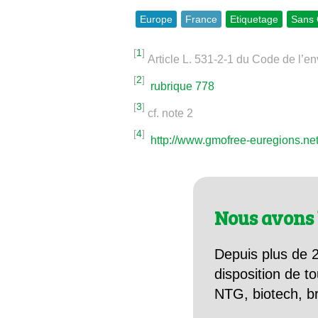
Europe
France
Etiquetage
Sans
[
1
]
Article L. 531-2-1 du Code de l’e
[
2
]
rubrique 778
[
3
]
cf. note 2
[
4
]
http://www.gmofree-euregions.n
Nous avons 
Depuis plus de 2
disposition de to
NTG, biotech, br