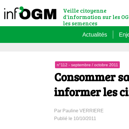
Veille citoyenne
d'information sur les OG
les semences
Actualités
Enj
Qu’
n°112 - septembre / octobre 2011
Règ
Consommer san
Le 
informer les c
Que
Par Pauline VERRIERE
Que
Publié le 10/10/2011