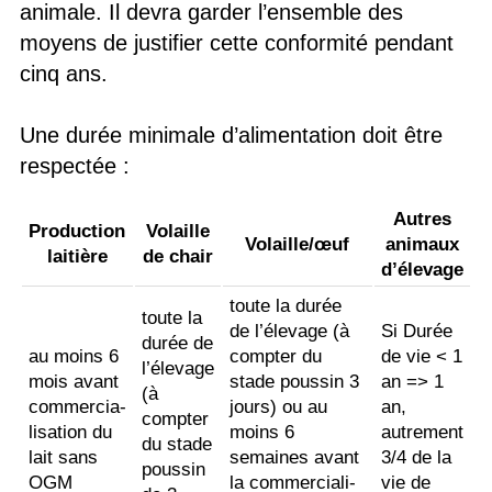
animale. Il devra garder l’ensemble des
moyens de justifier cette conformité pendant
cinq ans.
Une durée minimale d’alimentation doit être
respectée :
Autres
Production
Volaille
Volaille/œuf
animaux
laitière
de chair
d’élevage
toute la durée
toute la
de l’élevage (à
Si Durée
durée de
au moins 6
compter du
de vie < 1
l’élevage
mois avant
stade poussin 3
an => 1
(à
commercia-
jours) ou au
an,
compter
lisation du
moins 6
autrement
du stade
lait sans
semaines avant
3/4 de la
poussin
OGM
la commerciali-
vie de