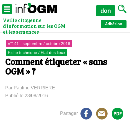
don
Veille citoyenne
Adhésion
d'information sur les OGM
et les semences
n°141 - septembre / octobre 2016
Fiche technique / Etat des lieux
Comment étiqueter « sans
OGM » ?
Par Pauline VERRIERE
Publié le 23/08/2016
Partager