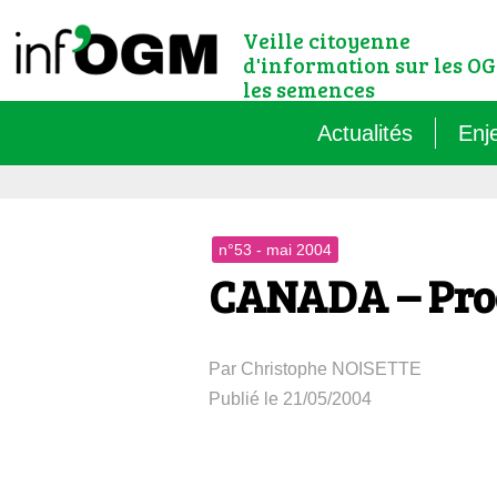
Veille citoyenne
d'information sur les OG
les semences
Actualités
Enj
Qu’
n°53 - mai 2004
Règ
CANADA – Proc
Le 
Par Christophe NOISETTE
Que
Publié le 21/05/2004
Que