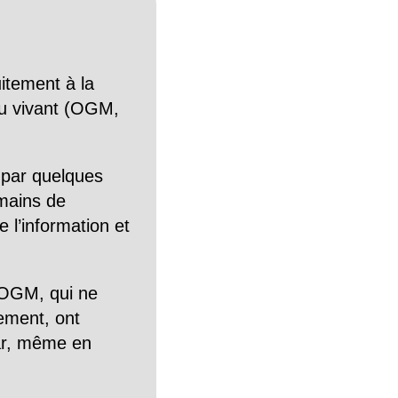
itement à la
n du vivant (OGM,
 par quelques
mains de
 l’information et
OGM, qui ne
tement, ont
Car, même en