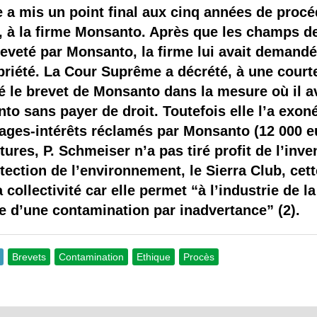
 brevets sur le vivant
 a mis un point final aux cinq années de procé
 à la firme Monsanto. Après que les champs de
y a semence…. et semence
eveté par Monsanto, la firme lui avait demandé 
priété. La Cour Suprême a décrété, à une courte
ls sont les avantages et les inconvénients des OGM ?
é le brevet de Monsanto dans la mesure où il ava
to sans payer de droit. Toutefois elle l’a exo
ges-intérêts réclamés par Monsanto (12 000 eu
ures, P. Schmeiser n’a pas tiré profit de l’inve
ection de l’environnement, le Sierra Club, ce
 collectivité car elle permet “à l’industrie de 
se d’une contamination par inadvertance” (2).
Brevets
Contamination
Ethique
Procès