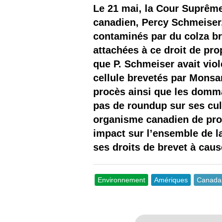
Les
Le 21 mai, la Cour Suprême
canadien, Percy Schmeiser,
Il 
contaminés par du colza br
attachées à ce droit de pro
Que
que P. Schmeiser avait viol
cellule brevetés par Monsan
procès ainsi que les domma
pas de roundup sur ses cult
organisme canadien de prot
impact sur l’ensemble de la
ses droits de brevet à cau
Environnement
Amériques
Canada