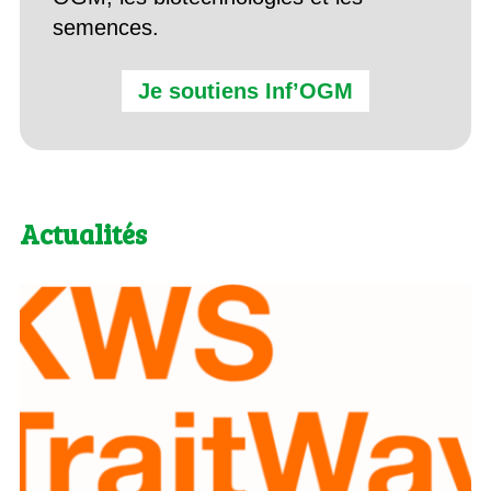
semences.
Je soutiens Inf’OGM
Actualités