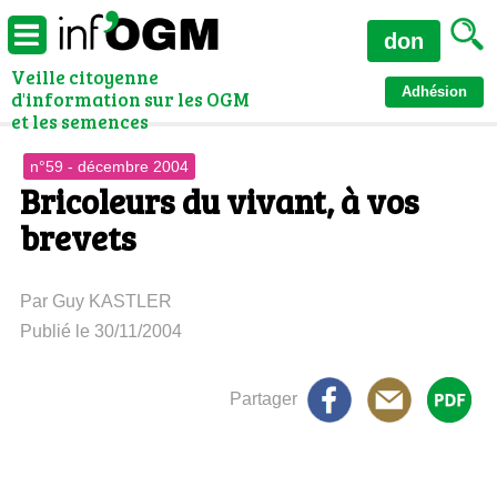
don
Veille citoyenne
Adhésion
d'information sur les OGM
et les semences
n°59 - décembre 2004
Bricoleurs du vivant, à vos
brevets
Par Guy KASTLER
Publié le 30/11/2004
Partager