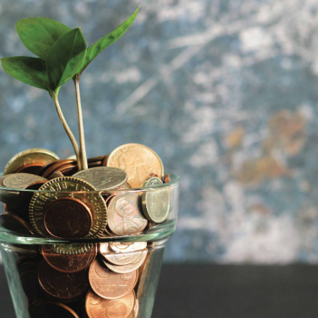
 brevets sur le vivant
y a semence…. et semence
ls sont les avantages et les inconvénients des OGM ?