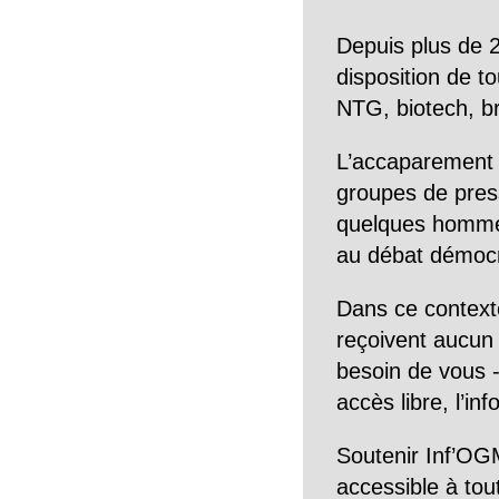
Depuis plus de 2
disposition de to
NTG, biotech, br
L’accaparement 
groupes de pres
quelques hommes 
au débat démocra
Dans ce context
reçoivent aucun r
besoin de vous -
accès libre, l’in
Soutenir Inf’OGM
accessible à tou