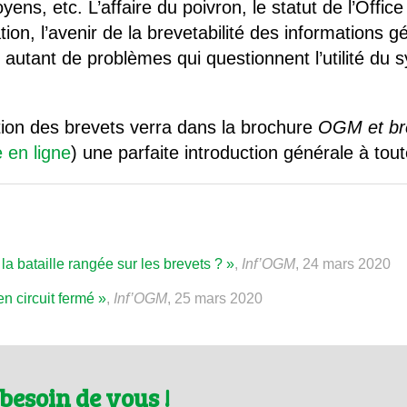
oyens, etc. L’affaire du poivron, le statut de l’Offi
tion, l’avenir de la brevetabilité des informations g
 autant de problèmes qui questionnent l’utilité du
stion des brevets verra dans la brochure
OGM et bre
 en ligne
) une parfaite introduction générale à tout
e la bataille rangée sur les brevets ? »
,
Inf’OGM
, 24 mars 2020
n circuit fermé »
,
Inf’OGM
, 25 mars 2020
besoin de vous !