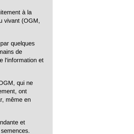
itement à la
n du vivant (OGM,
 par quelques
mains de
 l’information et
OGM, qui ne
tement, ont
Car, même en
endante et
es semences.