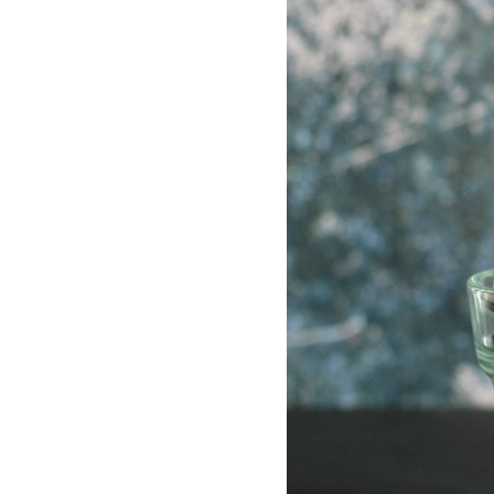
Les
Il 
Que