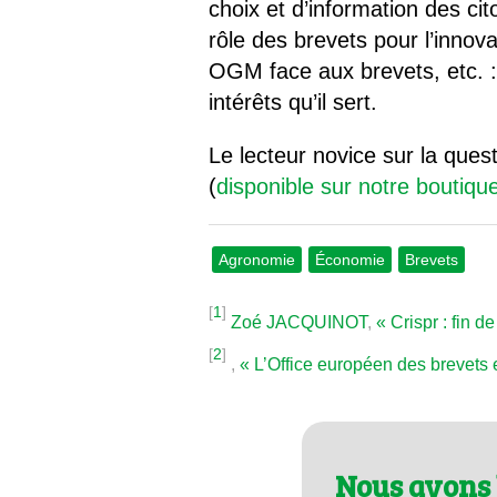
choix et d’information des cit
rôle des brevets pour l’innova
OGM face aux brevets, etc. :
intérêts qu’il sert.
Le lecteur novice sur la que
(
disponible sur notre boutique
Agronomie
Économie
Brevets
[
1
]
Zoé JACQUINOT
,
« Crispr : fin d
[
2
]
,
« L’Office européen des brevets e
Nous avons 