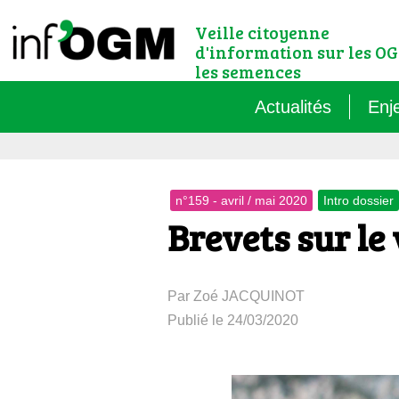
Veille citoyenne
d'information sur les OG
les semences
Actualités
Enj
Qu’
n°159 - avril / mai 2020
Intro dossier
Règ
Brevets sur le
Le 
Par Zoé JACQUINOT
Que
Publié le 24/03/2020
Que