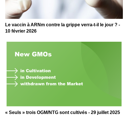
Le vaccin à ARNm contre la grippe verra-t-il le jour ? -
10 février 2026
« Seuls » trois OGM/NTG sont cultivés - 29 juillet 2025