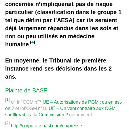
concernés n’impliquerait pas de risque
particulier (classification dans le groupe 1
tel que défini par l’AESA) car ils seraient
déjà largement répandus dans les sols et
non ou peu utilisés en médecine
[
4
]
humaine
.
En moyenne, le Tribunal de première
instance rend ses décisions dans les 2
ans.
Plainte de BASF
[
1
]
cf. Inf’OGM n°7,
UE – Autorisations de PGM : où en est-
on ?
et Inf’OGM n°10
UE – Un vent contraire aux OGM
soufflerait-il à la Commission ?
notamment
[
2
]
http://corporate.basf.com/en/presse…