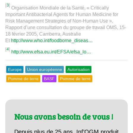
[
3
]
Organisation Mondiale de la Santé, « Critically
Important Antibacterial Agents for Human Medicine for
Risk Management Strategies of Non-Human Use »,
Rapport d’une consultation du groupe de travail OMS, 15-
18 février 2005, Camberra, Australie
Et
http://www.who.int/foodborne_diseas…
[
4
]
http://www.efsa.eu.int/EFSA/efsa_lo…
Europe
Union européenne
Autorisation
Pomme de terre
BASF
Pomme de terre
Nous avons besoin de vous !
Depuis plus de 25 ans, Inf’OGM produit