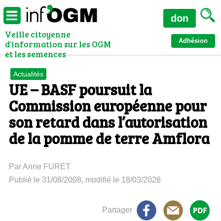
don
Veille citoyenne
Adhésion
d'information sur les OGM
et les semences
Actualités
UE – BASF poursuit la
Commission européenne pour
son retard dans l’autorisation
de la pomme de terre Amflora
Par Anne FURET
Publié le 31/08/2008, modifié le 18/03/2026
Partager