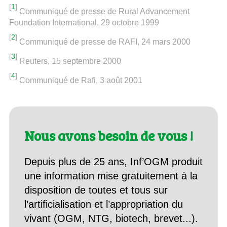
[
1
]
Communiqué de presse de Rural Advancement
Foundation International, 29 octobre 1999
[
2
]
Communiqué de presse de RAFI, 24 mars 2000
[
3
]
Reuters, 15 septembre 2000
[
4
]
Communiqué de Rafi, 3 août 2001
Nous avons besoin de vous !
Depuis plus de 25 ans, Inf’OGM produit
une information mise gratuitement à la
disposition de toutes et tous sur
l’artificialisation et l’appropriation du
vivant (OGM, NTG, biotech, brevet...).