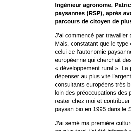
Les
Ingénieur agronome, Patri
paysannes (RSP), après avoi
Il 
parcours de citoyen de plus
Que
J’ai commencé par travailler 
Mais, constatant que le type 
celui de l’autonomie paysanne
européenne qui cherchait de
« développement rural ». La 
dépenser au plus vite l’argen
consultants européens très b
loin des préoccupations des 
rester chez moi et contribuer 
paysan bio en 1995 dans le 
J’ai semé ma première culture