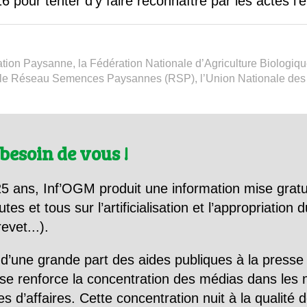
 pour tenter d’y faire reconnaître par les actes l’é
ation Paysanne, la Fédération Nationale d’Agriculture Biologiq
le Réseau Semences Paysannes (RSP), l’Union Nationale des A
besoin de vous !
5 ans, Inf’OGM produit une information mise gratu
utes et tous sur l’artificialisation et l’appropriatio
evet...).
d’une grande part des aides publiques à la presse
se renforce la concentration des médias dans les 
d’affaires. Cette concentration nuit à la qualité de