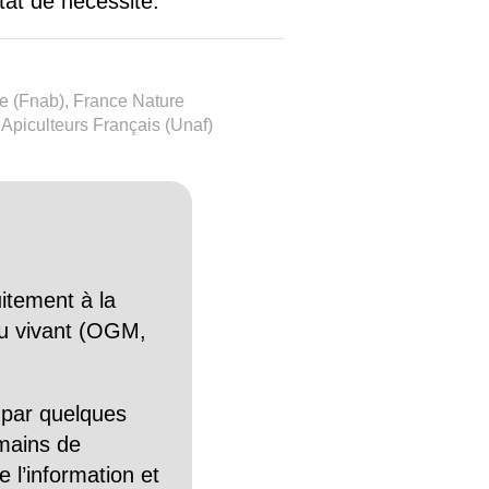
tat de nécessité.
ue (Fnab), France Nature
piculteurs Français (Unaf)
itement à la
n du vivant (OGM,
 par quelques
mains de
 l’information et