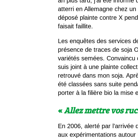
an plus tard, j’ai été inform
atterri en Allemagne chez un
déposé plainte contre X pend
faisait faillite.
Les enquêtes des services de
présence de traces de soja 
variétés semées. Convaincu q
suis joint à une plainte coll
retrouvé dans mon soja. Aprè
été classées sans suite penda
porter à la filière bio la mis
«
Allez mettre vos ruc
En 2006, alerté par l’arrivée
aux expérimentations autour