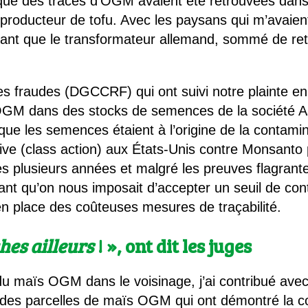
é que des traces d’OGM avaient été retrouvées dans
 producteur de tofu. Avec les paysans qui m’avaien
ant que le transformateur allemand, sommé de retir
s fraudes (DGCCRF) qui ont suivi notre plainte en
OGM dans des stocks de semences de la société A
ue les semences étaient à l’origine de la contamin
ective (class action) aux États-Unis contre Monsanto
s plusieurs années et malgré les preuves flagrant
nt qu’on nous imposait d’accepter un seuil de cont
e en place des coûteuses mesures de traçabilité.
hes ailleurs
! », ont dit les juges
 du maïs OGM dans le voisinage, j’ai contribué ave
 des parcelles de maïs OGM qui ont démontré la c