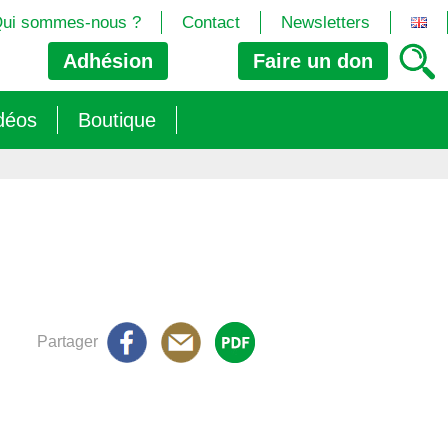
ui sommes-nous ?
Contact
Newsletters
Adhésion
Faire un
don
déos
Boutique
2024/25)
 les biotech
ns (2025)
 (OGM, Brevets, DSI, semences, Biotech…)
trement les OGM
e (2023/26)
sions » s’imposent aux législateurs européens ?
Partager