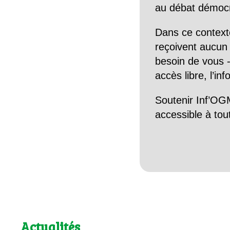
au débat démocra
Dans ce context
reçoivent aucun r
besoin de vous -
accès libre, l’in
Soutenir Inf’OGM
accessible à tou
Actualités