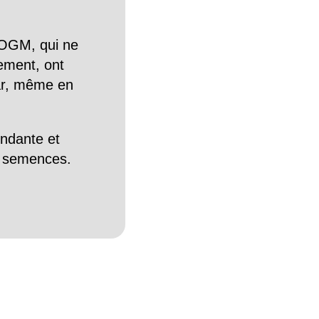
OGM, qui ne
tement, ont
Car, même en
endante et
es semences.