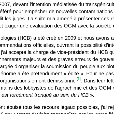
007, devant l’intention médiatisée du transgénicu
référé pour empêcher de nouvelles contaminations.
it les juges. La suite m’a amené à présenter ces ré
et exiger une évaluation des OGM avec la société c
ologies (HCB) a été créé en 2009 et nous avons a
andations officielles, ouvrant la possibilité d’int
 j’ai accepté la charge de vice-président du HCB 
nnements majeurs et des graves erreurs de gouver
hargée d’organiser la soumission du peuple aux bi
nome a été prétendument « édité ». Pour ne pas 
[
1
]
 organisations en ont démissionné
. Dans leur let
 mains des lobbyistes de l’agrochimie et des OGM 
est forcément tronqué au sein du HCB
».
 épuisé tous les recours légaux possibles, j’ai rejo