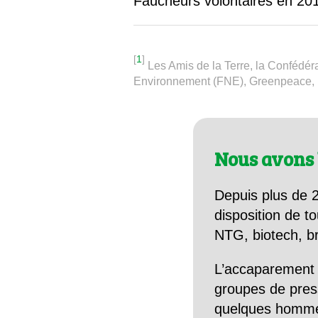
Faucheurs volontaires en 2016
[
1
]
Les Amis de la Terre, la Confédér
Environnement (FNE), Greenpeace, 
Nous avons 
Depuis plus de 2
disposition de to
NTG, biotech, br
L’accaparement 
groupes de pres
quelques hommes 