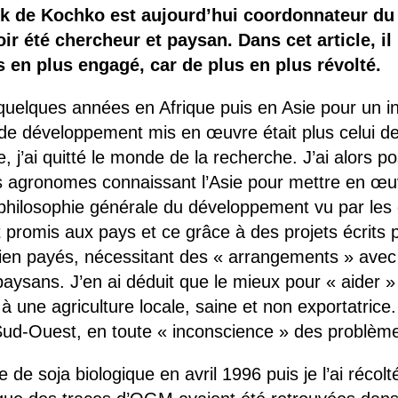
 brevets sur le vivant
ck de Kochko est aujourd’hui coordonnateur d
r été chercheur et paysan. Dans cet article, il
y a semence…. et semence
 en plus engagé, car de plus en plus révolté.
ls sont les avantages et les inconvénients des OGM ?
quelques années en Afrique puis en Asie pour un in
de développement mis en œuvre était plus celui des 
, j’ai quitté le monde de la recherche. J’ai alors 
s agronomes connaissant l’Asie pour mettre en œu
philosophie générale du développement vu par les 
t promis aux pays et ce grâce à des projets écrits
ien payés, nécessitant des « arrangements » avec l
paysans. J’en ai déduit que le mieux pour « aider 
à une agriculture locale, saine et non exportatrice
Sud-Ouest, en toute « inconscience » des problè
 de soja biologique en avril 1996 puis je l’ai récol