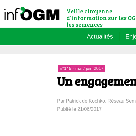
Veille citoyenne
d'information sur les OG
les semences
Actualités
Enj
Qu’
n°145 - mai / juin 2017
Règ
Un engagement
Le 
Par Patrick de Kochko, Réseau Se
Que
Publié le 21/06/2017
Que